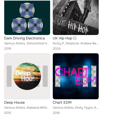
Dark Driving Electronica
UK Hip Hop
Various Artists, Silhouetted Horizons, Andrew Beaton, Still, NDread, Unseen Team
Nutty P, Skripture, Andrew Beaton, Nelson Navarro, illHAYES, Genesis Elijah
2019
2024
Deep House
Chart EDM
Various Artists, Alabama Whitman, Clav, Thomas Collins, Donna Scarff, Harry Valentine, Pat Stone, Harlin James, Andrew Beaton, Y...
Various Artists, Emily Taylor, Andrew Beaton, Damian Rhodes, Toby Farrugia, Sheryl Simpson, Julian Napolitano, Sophia Hurst, Chr...
2015
2016