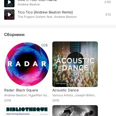
2:50
Andrew Beaton
Tico Tico (Andrew Beaton Remix)
5:12
The Puppini Sisters
feat.
Andrew Beaton
Сборники
Radar: Black Square
Acoustic Dance
Andrew Beaton, HypeMan Sage
Various Artists, Joseph Wilkinson, Andrew Beaton, Tom Linden, Harry Valentine, Gavin Bell, James Walsh, Harry Keystone, Rodney C...
2019
2015