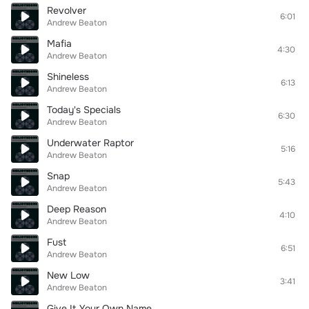
Revolver
6:01
Andrew Beaton
Mafia
4:30
Andrew Beaton
Shineless
6:13
Andrew Beaton
Today's Specials
6:30
Andrew Beaton
Underwater Raptor
5:16
Andrew Beaton
Snap
5:43
Andrew Beaton
Deep Reason
4:10
Andrew Beaton
Fust
6:51
Andrew Beaton
New Low
3:41
Andrew Beaton
Give It Your Own Name