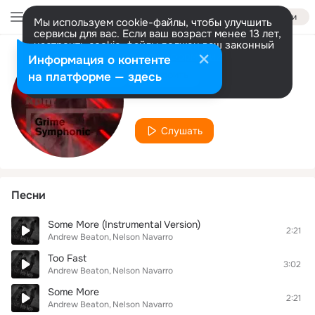
Войти
Мы используем cookie-файлы, чтобы улучшить
сервисы для вас. Если ваш возраст менее 13 лет,
настроить cookie-файлы должен ваш законный
представитель.
Больше информации
Информация о контенте
Исполнитель
Разрешить все
Настроить
на платформе — здесь
Andrew Beaton
Слушать
Песни
Some More (Instrumental Version)
2:21
Andrew Beaton
Nelson Navarro
Too Fast
3:02
Andrew Beaton
Nelson Navarro
Some More
2:21
Andrew Beaton
Nelson Navarro