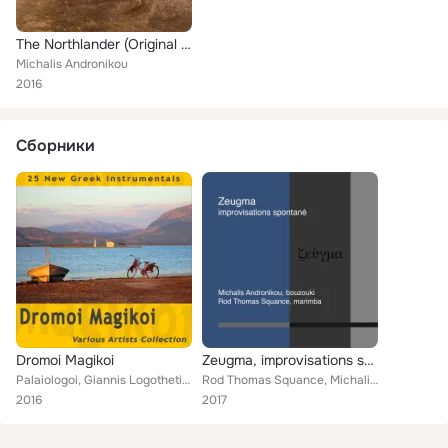
The Northlander (Original Motion Picture Soundtrack)
Michalis Andronikou
2016
Сборники
Dromoi Magikoi
Zeugma, improvisations spontané
Palaiologoi, Giannis Logothetis, Paris Perisinakis, Nikitas Vostanis, Mnistires, Moissis Asser, Spyros Goumas, Domos Bouzouki Ba...
Rod Thomas Squance, Michalis Andronikou
2016
2017