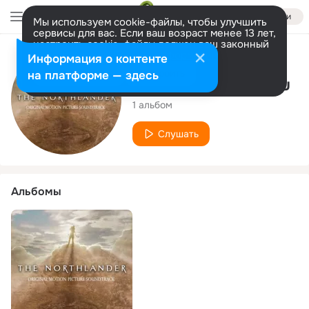
Войти
Мы используем cookie-файлы, чтобы улучшить
сервисы для вас. Если ваш возраст менее 13 лет,
настроить cookie-файлы должен ваш законный
представитель.
Больше информации
Исполнитель
Информация о контенте
Разрешить все
Настроить
на платформе — здесь
Michalis Andronikou
1 альбом
Слушать
Альбомы