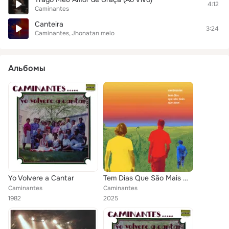
4:12
Caminantes
Canteira
3:24
Caminantes
Jhonatan melo
Альбомы
Yo Volvere a Cantar
Tem Dias Que São Mais Que Anos
Caminantes
Caminantes
1982
2025