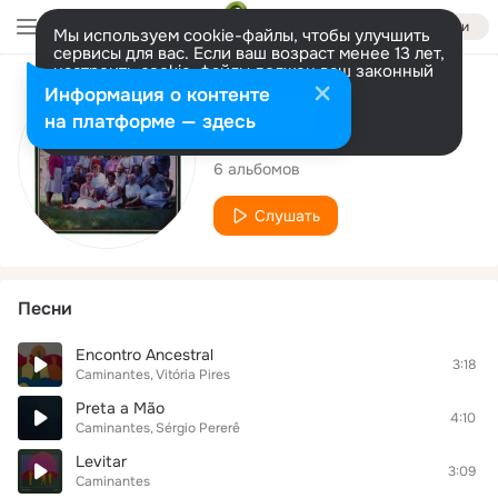
Войти
Мы используем cookie-файлы, чтобы улучшить
сервисы для вас. Если ваш возраст менее 13 лет,
настроить cookie-файлы должен ваш законный
представитель.
Больше информации
Исполнитель
Информация о контенте
Разрешить все
Настроить
на платформе — здесь
Caminantes
6 альбомов
Слушать
Песни
Encontro Ancestral
3:18
Caminantes
Vitória Pires
Preta a Mão
4:10
Caminantes
Sérgio Pererê
Levitar
3:09
Caminantes