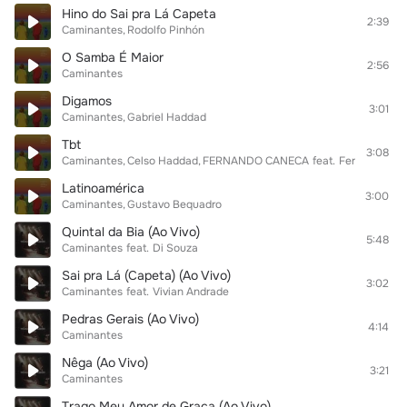
Hino do Sai pra Lá Capeta
2:39
Caminantes
Rodolfo Pinhón
O Samba É Maior
2:56
Caminantes
Digamos
3:01
Caminantes
Gabriel Haddad
Tbt
3:08
Caminantes
Celso Haddad
FERNANDO CANECA
feat.
Fernando Nu
Latinoamérica
3:00
Caminantes
Gustavo Bequadro
Quintal da Bia (Ao Vivo)
5:48
Caminantes
feat.
Di Souza
Sai pra Lá (Capeta) (Ao Vivo)
3:02
Caminantes
feat.
Vivian Andrade
Pedras Gerais (Ao Vivo)
4:14
Caminantes
Nêga (Ao Vivo)
3:21
Caminantes
Trago Meu Amor de Graça (Ao Vivo)