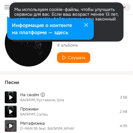
Войти
Мы используем cookie-файлы, чтобы улучшить
сервисы для вас. Если ваш возраст менее 13 лет,
настроить cookie-файлы должен ваш законный
представитель.
Больше информации
Исполнитель
Информация о контенте
Разрешить все
Настроить
на платформе — здесь
ВАЛИУМ
4 альбома
Слушать
Песни
На своём
3:58
ВАЛИУМ
Руставели
Шza
Проживи
2:48
ВАЛИУМ
Супец
Метафизика
4:59
D-MAN 55
feat.
ВАЛИУМ
АРНИ