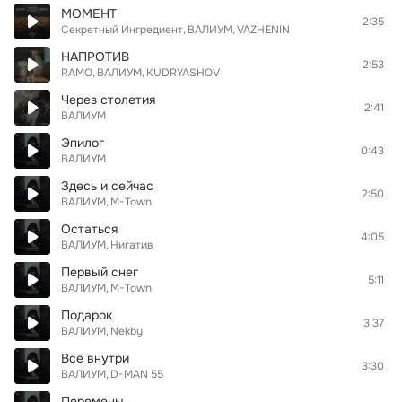
МОМЕНТ
2:35
Секретный Ингредиент
ВАЛИУМ
VAZHENIN
НАПРОТИВ
2:53
RAMO
ВАЛИУМ
KUDRYASHOV
Через столетия
2:41
ВАЛИУМ
Эпилог
0:43
ВАЛИУМ
Здесь и сейчас
2:50
ВАЛИУМ
M-Town
Остаться
4:05
ВАЛИУМ
Нигатив
Первый снег
5:11
ВАЛИУМ
M-Town
Подарок
3:37
ВАЛИУМ
Nekby
Всё внутри
3:30
ВАЛИУМ
D-MAN 55
Перемены