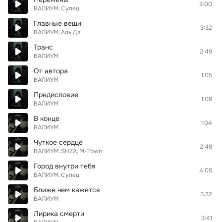
3:00
ВАЛИУМ
Супец
Главные вещи
3:32
ВАЛИУМ
Аль Дэ
Транс
2:49
ВАЛИУМ
От автора
1:05
ВАЛИУМ
Предисловие
1:09
ВАЛИУМ
В конце
1:04
ВАЛИУМ
Чуткое сердце
2:48
ВАЛИУМ
SHZA
M-Town
Город внутри тебя
4:05
ВАЛИУМ
Супец
Ближе чем кажется
3:32
ВАЛИУМ
Лирика смерти
3:41