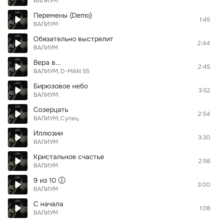
ВАЛИУМ
Перемены (Demo)
1:45
ВАЛИУМ
Обязательно выстрелит
2:44
ВАЛИУМ
Вера в...
2:45
ВАЛИУМ
D-MAN 55
Бирюзовое небо
3:52
ВАЛИУМ
Созерцать
2:54
ВАЛИУМ
Супец
Иллюзии
3:30
ВАЛИУМ
Кристальное счастье
2:58
ВАЛИУМ
9 из 10
3:00
ВАЛИУМ
С начала
1:08
ВАЛИУМ