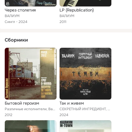
Через столетия
LP (Republication)
ВАЛИУМ
ВАЛИУМ
Сингл
2024
2011
Сборники
Бытовой героизм
Так и живем
Различные исполнители, Валиум, Грот, M-Town, D-MAN 55 feat. КИТ
СЕКРЕТНЫЙ ИНГРЕДИЕНТ, ВАЛИУМ, VAZHENIN feat. COSTA CRUZ, AL'DE
2012
2024