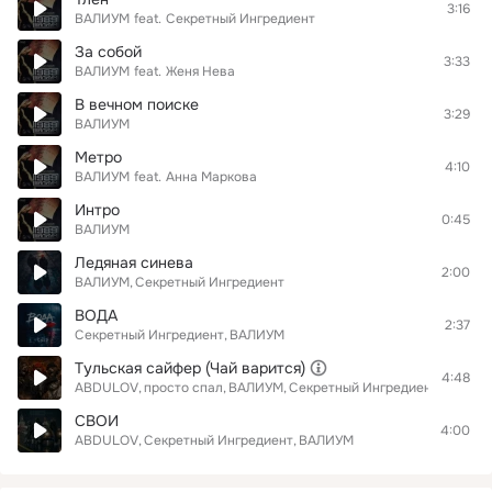
3:16
ВАЛИУМ
feat.
Секретный Ингредиент
За собой
3:33
ВАЛИУМ
feat.
Женя Нева
В вечном поиске
3:29
ВАЛИУМ
Метро
4:10
ВАЛИУМ
feat.
Анна Маркова
Интро
0:45
ВАЛИУМ
Ледяная синева
2:00
ВАЛИУМ
Секретный Ингредиент
ВОДА
2:37
Секретный Ингредиент
ВАЛИУМ
Тульская сайфер (Чай варится)
4:48
ABDULOV
просто спал
ВАЛИУМ
Секретный Ингредиент
СВОИ
4:00
ABDULOV
Секретный Ингредиент
ВАЛИУМ