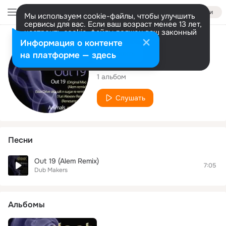
Войти
Мы используем cookie-файлы, чтобы улучшить
сервисы для вас. Если ваш возраст менее 13 лет,
настроить cookie-файлы должен ваш законный
представитель.
Больше информации
Исполнитель
Информация о контенте
Разрешить все
Настроить
на платформе — здесь
Dub Makers
1 альбом
Слушать
Песни
Out 19 (Alem Remix)
7:05
Dub Makers
Альбомы