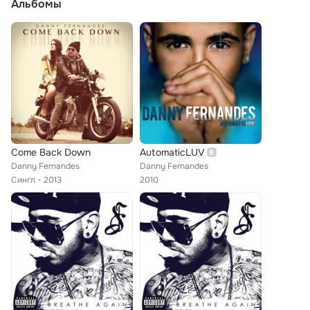
Альбомы
Come Back Down
AutomaticLUV
Danny Fernandes
Danny Fernandes
Сингл
2013
2010