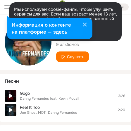
Войти
Мы используем cookie-файлы, чтобы улучшить
сервисы для вас. Если ваш возраст менее 13 лет,
настроить cookie-файлы должен ваш законный
представитель.
Больше информации
Исполнитель
Информация о контенте
Разрешить все
Настроить
на платформе — здесь
Danny Fernandes
9 альбомов
Слушать
Песни
Gogo
3:26
Danny Fernandes
feat.
Kevin Mccall
Feel It Too
2:20
Joe Ghost
MOTi
Danny Fernandes