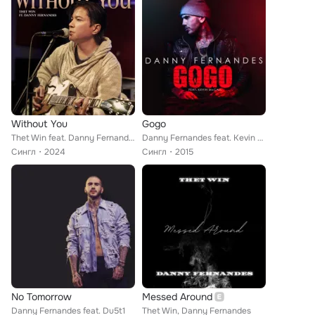
Without You
Gogo
Thet Win feat. Danny Fernandes
Danny Fernandes feat. Kevin McCall
Сингл
2024
Сингл
2015
No Tomorrow
Messed Around
Danny Fernandes feat. Du5t1
Thet Win, Danny Fernandes