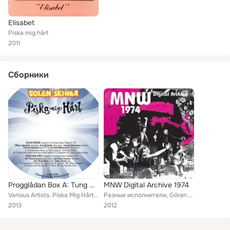
Elisabet
Piska mig hårt
2011
Сборники
Progglådan Box A: Tung Rock & Blues
MNW Digital Archive 1974
Various Artists, Piska Mig Hårt, Solen Skiner
Разные исполнители, Göran Persson, Mobben, Blå Tåget, Nynningen, Nationalteatern, Björn Afzelius, Tjejclown, Piska mig hårt
2013
2012