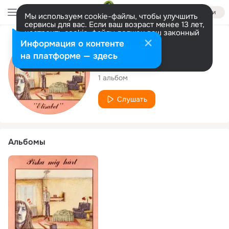
Войти
Мы используем cookie-файлы, чтобы улучшить
сервисы для вас. Если ваш возраст менее 13 лет,
настроить cookie-файлы должен ваш законный
представитель.
Больше информации
Исполнитель
Информация о контенте
Разрешить все
Настроить
на платформе — здесь
Piska mig hårt
1 альбом
Слушать
Альбомы