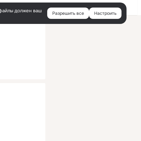
Помощь
Войти
й
e-файлы должен ваш
Разрешить все
Настроить
Правая
колонка