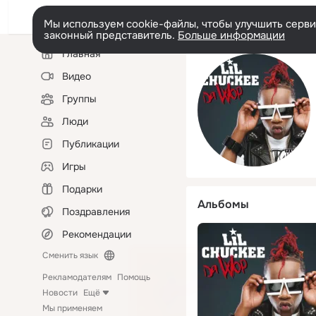
Мы используем cookie-файлы, чтобы улучшить сервис
законный представитель.
Больше информации
Левая
Главная
колонка
Видео
Группы
Люди
Публикации
Игры
Подарки
Альбомы
Поздравления
Рекомендации
Сменить язык
Рекламодателям
Помощь
Новости
Ещё
Мы применяем