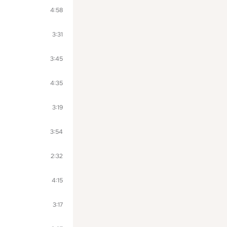
4:58
3:31
3:45
4:35
3:19
3:54
2:32
4:15
3:17