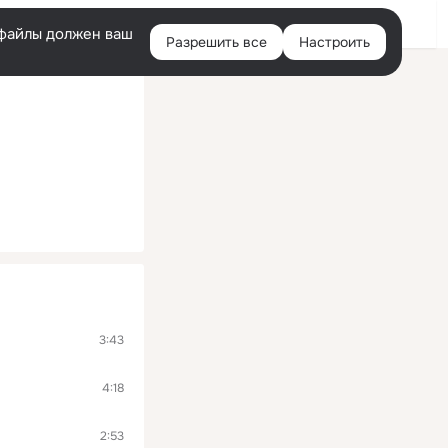
Помощь
Войти
й
e-файлы должен ваш
Разрешить все
Настроить
Правая
колонка
3:43
4:18
2:53