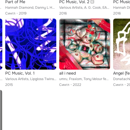
Part of Me
PC Music, Vol. 2
PC Music
. Hannah Diamond
Hannah Diamond, Danny L Harle
Various Artists, A. G. Cook, EASYFUN, Life Sim, Danny L Harle, GFOTY, Hannah Diamond, felicita, Chris Lee (Li Yuchun) feat. Noon...
Сингл
2019
2016
2016
PC Music, Vol. 1
all i need
Various Artists, Lipgloss Twins, Thy Slaughter, A. G. Cook feat. Hannah Diamond, GFOTY, Danny L Harle, easyFun
Various Artists, Lipgloss Twins, Thy Slaughter, A. G. Cook, EASYFUN, GFOTY, Danny L Harle feat. Hannah Diamond
umru, Fraxiom, Tony Velour feat. Hannah Diamond
2015
Сингл
2022
Сингл
2