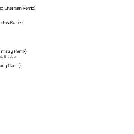
ng Sherman Remix)
atok Remix)
lmistry Remix)
t.
Bladee
rady Remix)