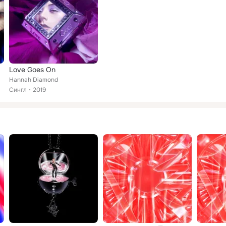
Love Goes On
Hannah Diamond
Сингл
2019