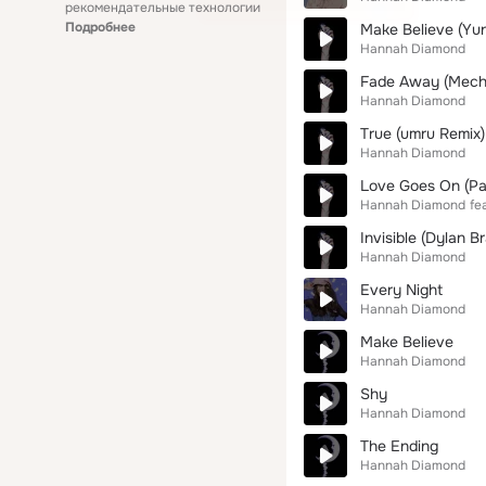
рекомендательные технологии
Подробнее
Make Believe (Yu
Hannah Diamond
Fade Away (Mech
Hannah Diamond
True (umru Remix)
Hannah Diamond
Love Goes On (Pa
Hannah Diamond
fea
Invisible (Dylan B
Hannah Diamond
Every Night
Hannah Diamond
Make Believe
Hannah Diamond
Shy
Hannah Diamond
The Ending
Hannah Diamond