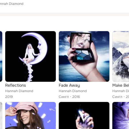
nnah Diamond
Reflections
Fade Away
Make Bel
Hannah Diamond
Hannah Diamond
Hannah D
2019
Сингл
2016
Сингл
2