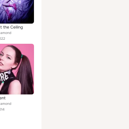
t the Ceiling
iamond
022
ent
iamond
014