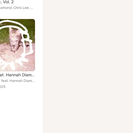
, Vol. 2
Hannah Diamond, Chris Lee, Carly Rae Jepsen, A. G. Cook, Noonie Bao, felicita, Danny L Harle, Life Sim, GFOTY
Angel (feat. Hannah Diamond)
Donatachi feat. Hannah Diamond
025