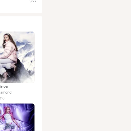
3:27
ieve
iamond
016