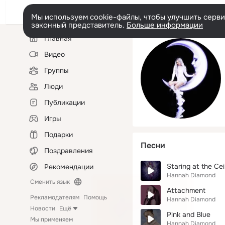
Мы используем cookie-файлы, чтобы улучшить сервис
законный представитель.
Больше информации
Левая
Главная
колонка
Видео
Группы
Люди
Публикации
Игры
Подарки
Песни
Поздравления
Staring at the Cei
Рекомендации
Hannah Diamond
Сменить язык
Attachment
Рекламодателям
Помощь
Hannah Diamond
Новости
Ещё
Pink and Blue
Мы применяем
Hannah Diamond