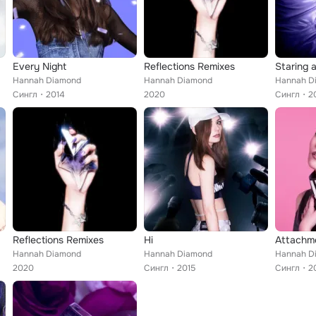
Every Night
Reflections Remixes
Staring a
Hannah Diamond
Hannah Diamond
Hannah D
Сингл
2014
2020
Сингл
2
Reflections Remixes
Hi
Attachm
Hannah Diamond
Hannah Diamond
Hannah D
2020
Сингл
2015
Сингл
2