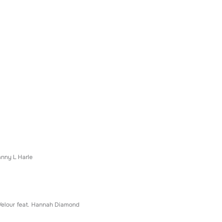
nny L Harle
Velour
feat.
Hannah Diamond