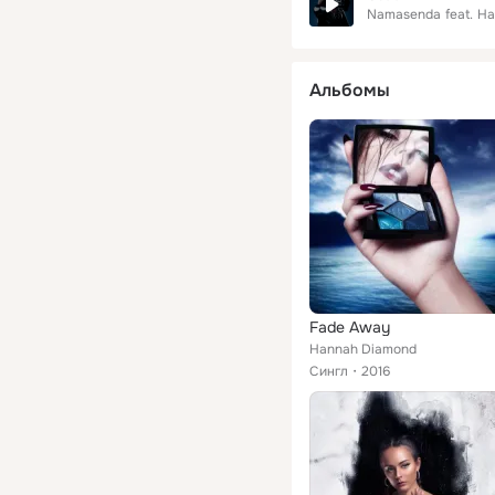
Namasenda
feat.
Ha
Альбомы
Fade Away
Hannah Diamond
Сингл
2016