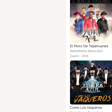
El Moro De Tepehuanes
Norteñisimo Zierra Azul
Сингл
2013
Como Los Vaqueros