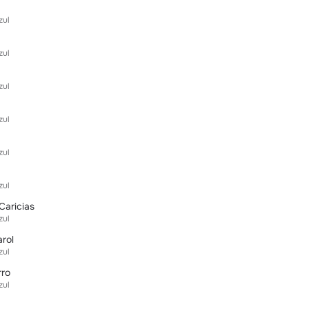
zul
zul
zul
zul
zul
zul
Caricias
zul
rol
zul
rro
zul