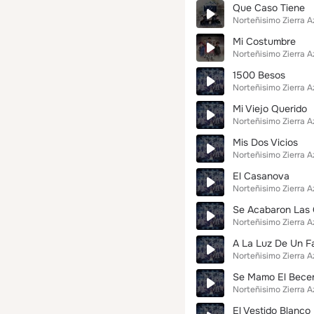
Que Caso Tiene
Norteñisimo Zierra A
Mi Costumbre
Norteñisimo Zierra A
1500 Besos
Norteñisimo Zierra A
Mi Viejo Querido
Norteñisimo Zierra A
Mis Dos Vicios
Norteñisimo Zierra A
El Casanova
Norteñisimo Zierra A
Se Acabaron Las 
Norteñisimo Zierra A
A La Luz De Un Fa
Norteñisimo Zierra A
Se Mamo El Bece
Norteñisimo Zierra A
El Vestido Blanco