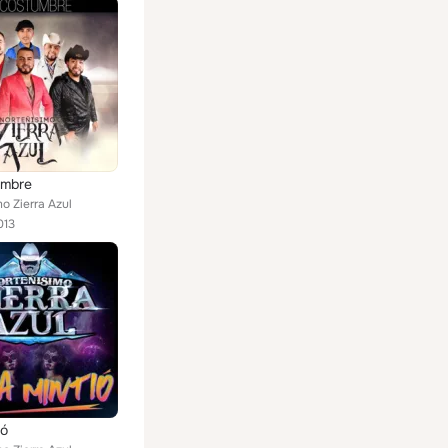
umbre
o Zierra Azul
013
ió