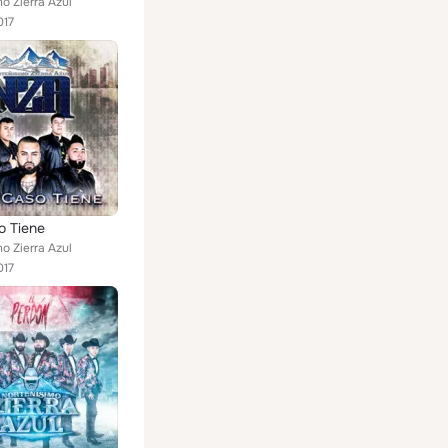
o Zierra Azul
017
o Tiene
o Zierra Azul
017