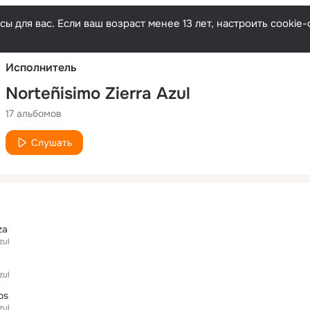
Русски
ы для вас. Если ваш возраст менее 13 лет, настроить cooki
Исполнитель
Norteñisimo Zierra Azul
17 альбомов
Слушать
za
zul
zul
os
zul