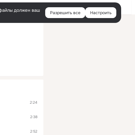
Помощь
Войти
й
e-файлы должен ваш
Разрешить все
Настроить
Правая
колонка
2:24
2:38
2:52