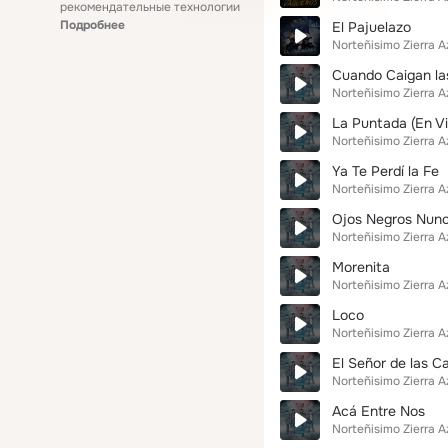
рекомендательные технологии
Подробнее
El Pajuelazo
Norteñisimo Zierra A
Cuando Caigan las
Norteñisimo Zierra A
La Puntada (En Vi
Norteñisimo Zierra A
Ya Te Perdí la Fe
Norteñisimo Zierra A
Ojos Negros Nunc
Norteñisimo Zierra A
Morenita
Norteñisimo Zierra A
Loco
Norteñisimo Zierra A
El Señor de las C
Norteñisimo Zierra A
Acá Entre Nos
Norteñisimo Zierra A