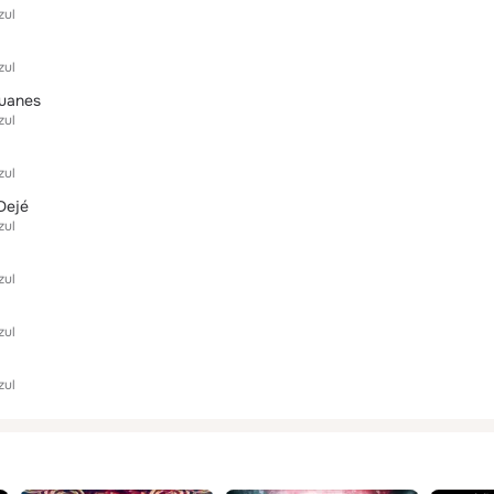
zul
zul
huanes
zul
zul
Dejé
zul
zul
zul
zul