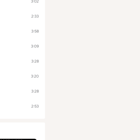
3:02
2:33
3:58
3:09
3:28
3:20
3:28
2:53