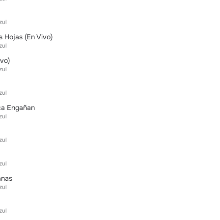
zul
 Hojas (En Vivo)
zul
vo)
zul
zul
a Engañan
zul
zul
zul
anas
zul
zul