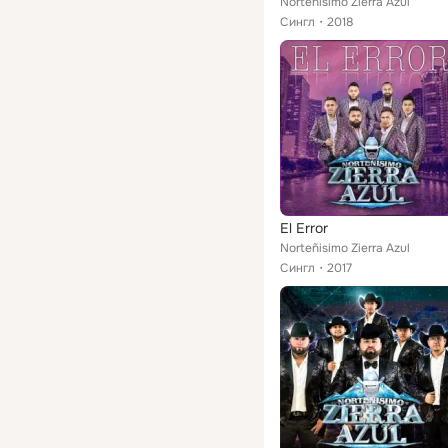
Norteñisimo Zierra Azul
Сингл
2018
El Error
Norteñisimo Zierra Azul
Сингл
2017