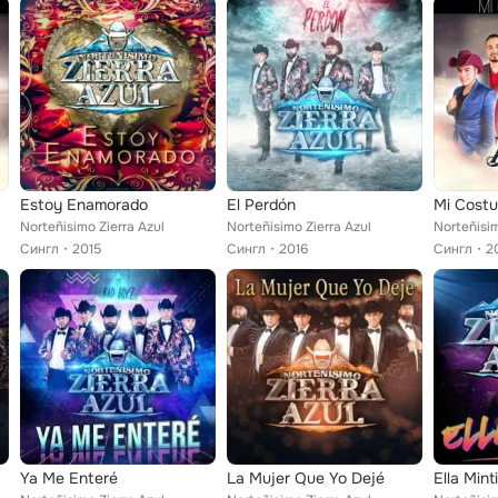
Estoy Enamorado
El Perdón
Mi Cost
Norteñisimo Zierra Azul
Norteñisimo Zierra Azul
Norteñisim
Сингл
2015
Сингл
2016
Сингл
2
Ya Me Enteré
La Mujer Que Yo Dejé
Ella Mint