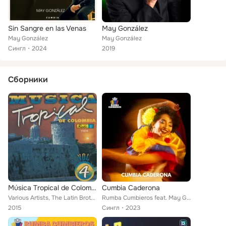
Sin Sangre en las Venas
May González
May González
May González
Сингл
2024
2019
Сборники
Música Tropical de Colombia, Vol. 4
Cumbia Caderona
Various Artists, The Latin Brothers, Rodolfo Aicardi, Afrosound, Orquesta Melodia, Los Corraleros De Majagual, La Orquesta De Ra...
Rumba Cumbieros feat. May González
2015
Сингл
2023