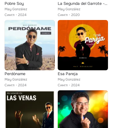
Pobre Soy
La Segunda del Garrote - Single
May González
May González
Сингл
2024
Сингл
2020
Perdóname
Esa Pareja
May González
May González
Сингл
2024
Сингл
2024