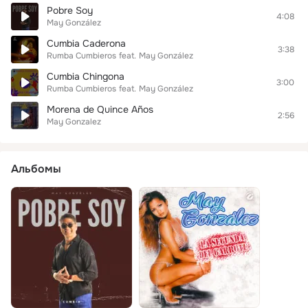
Pobre Soy
4:08
May González
Cumbia Caderona
3:38
Rumba Cumbieros
feat.
May González
Cumbia Chingona
3:00
Rumba Cumbieros
feat.
May González
Morena de Quince Años
2:56
May Gonzalez
Альбомы