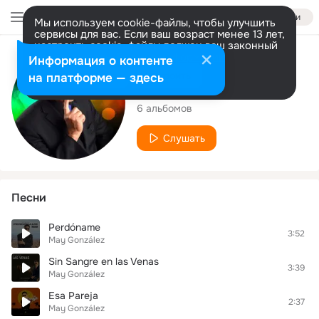
Войти
Мы используем cookie-файлы, чтобы улучшить
сервисы для вас. Если ваш возраст менее 13 лет,
настроить cookie-файлы должен ваш законный
представитель.
Больше информации
Исполнитель
Информация о контенте
Разрешить все
Настроить
на платформе — здесь
May González
6 альбомов
Слушать
Песни
Perdóname
3:52
May González
Sin Sangre en las Venas
3:39
May González
Esa Pareja
2:37
May González