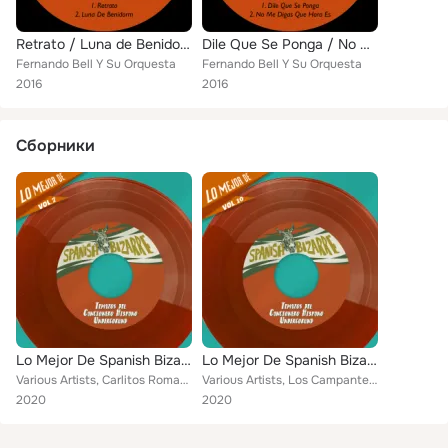
Retrato / Luna de Benidorm
Dile Que Se Ponga / No Me Digas Que Hora Es
Fernando Bell Y Su Orquesta
Fernando Bell Y Su Orquesta
2016
2016
Сборники
Lo Mejor De Spanish Bizarre, Vol. 7 - Temazos del Cancionero Hispano Undergorund
Lo Mejor De Spanish Bizarre, Vol. 10 - Temazos del Cancionero Hispano Undergorund
Various Artists, Carlitos Romano, Trío Anaga, Luis Heras, Henri Salvador, Fernando Bell Y Su Orquesta, Los Brujos, Los Millonari...
Various Artists, Los Campantes, Cuarteto Soroak, Trío Anaga, Carlitos Romano, Desy Lopez, José Luis Navarro Y Su Orquesta, Los L...
2020
2020