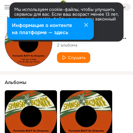
Войти
Мы используем cookie-файлы, чтобы улучшить
сервисы для вас. Если ваш возраст менее 13 лет,
настроить cookie-файлы должен ваш законный
представитель.
Больше информации
Исполнитель
Информация о контенте
Разрешить все
Настроить
на платформе — здесь
Fernando Bell Y Su Orquesta
2 альбома
Слушать
Альбомы