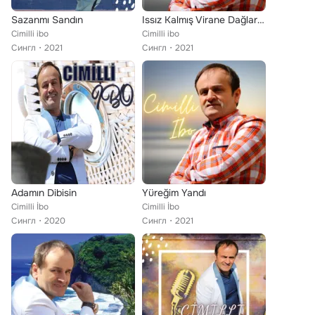
Sazanmı Sandın
Issız Kalmış Virane Dağlarım
Cimilli ibo
Cimilli ibo
Сингл
2021
Сингл
2021
Adamın Dibisin
Yüreğim Yandı
Cimilli İbo
Cimilli İbo
Сингл
2020
Сингл
2021