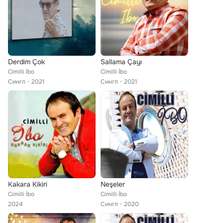
Derdim Çok
Sallama Çayı
Cimilli İbo
Cimilli İbo
Сингл
2021
Сингл
2021
Kakara Kikiri
Neşeler
Cimilli İbo
Cimilli İbo
2024
Сингл
2020