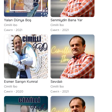
Yalan Dünya Boş
Senmiydin Bana Yar
Cimilli ibo
Cimilli İbo
Сингл
2021
Сингл
2021
Esmer Sarışın Kumral
Sevdalı
Cimilli İbo
Cimilli İbo
Сингл
2020
Сингл
2021