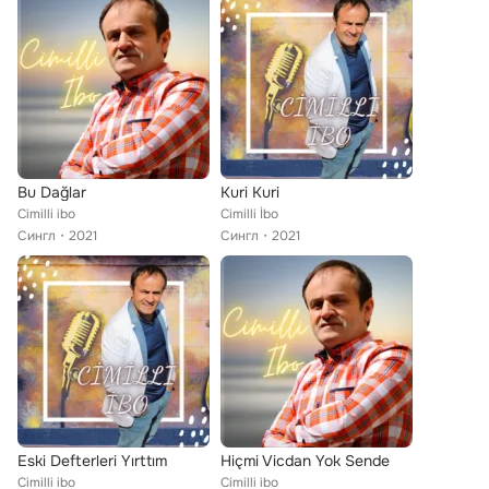
Bu Dağlar
Kuri Kuri
Cimilli ibo
Cimilli İbo
Сингл
2021
Сингл
2021
Eski Defterleri Yırttım
Hiçmi Vicdan Yok Sende
Cimilli ibo
Cimilli ibo