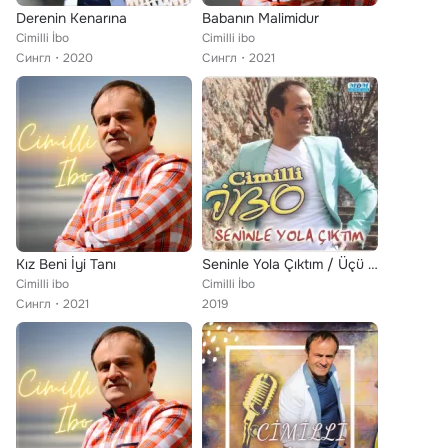
Derenin Kenarına
Babanın Malimidur
Cimilli İbo
Cimilli ibo
Сингл
2020
Сингл
2021
Kız Beni İyi Tanı
Seninle Yola Çıktım / Üçü Bir Arada
Cimilli ibo
Cimilli İbo
Сингл
2021
2019