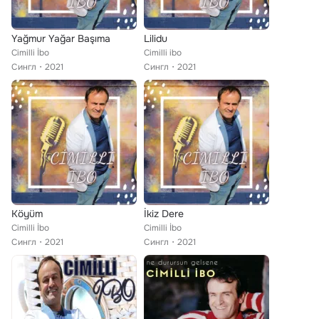
Yağmur Yağar Başıma
Lilidu
Cimilli İbo
Cimilli ibo
Сингл
2021
Сингл
2021
Köyüm
İkiz Dere
Cimilli İbo
Cimilli İbo
Сингл
2021
Сингл
2021