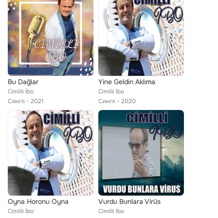
Bu Dağlar
Yine Geldin Aklıma
Cimilli İbo
Cimilli İbo
Сингл
2021
Сингл
2020
Oyna Horonu Oyna
Vurdu Bunlara Virüs
Cimilli İbo
Cimilli İbo