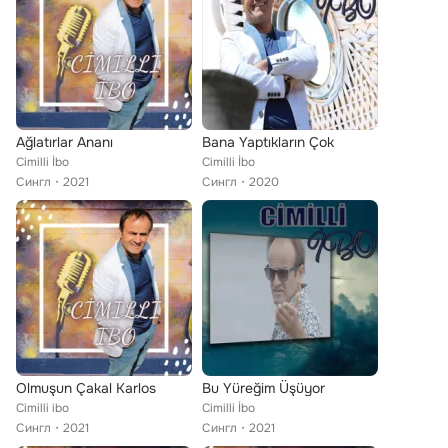
Ağlatırlar Ananı
Bana Yaptıkların Çok
Cimilli İbo
Cimilli İbo
Сингл
2021
Сингл
2020
Olmuşun Çakal Karlos
Bu Yüreğim Üşüyor
Cimilli ibo
Cimilli İbo
Сингл
2021
Сингл
2021