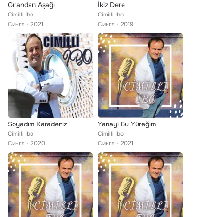
Gırandan Aşağı
İkiz Dere
Cimilli İbo
Cimilli İbo
Сингл
2021
Сингл
2019
Soyadım Karadeniz
Yanayi Bu Yüreğim
Cimilli İbo
Cimilli İbo
Сингл
2020
Сингл
2021