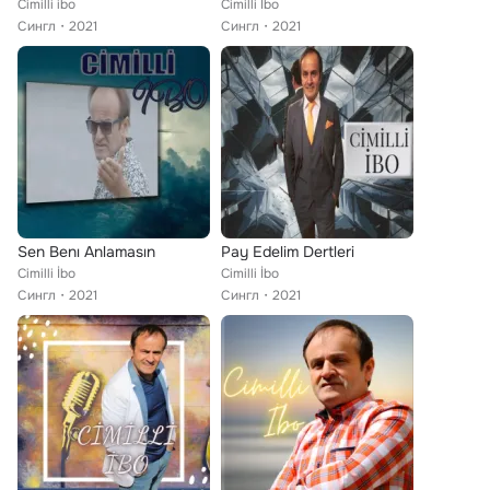
Cimilli ibo
Cimilli İbo
Сингл
2021
Сингл
2021
Sen Benı Anlamasın
Pay Edelim Dertleri
Cimilli İbo
Cimilli İbo
Сингл
2021
Сингл
2021