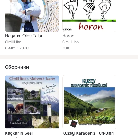
Hayatım Oldu Talan
Horon
Cimilli İbo
Cimilli İbo
Сингл
2020
2018
Сборники
Kaçkar'ın Sesi
Kuzey Karadeniz Türküleri