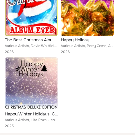
The Best Christmas Album Ever
Happy Holiday
Various Artists, David Whitfield, Vivek Menzel, Eartha Kitt, Russ Morgan, Stanley Pinto, Anoopa Anand, Anne Shelton, Arijit Datt...
Various Artists, Perry Como, Artie Shaw, Lita Roza, Ernest Tubb, David Whitfield, The Andrews Sisters, Frank Sinatra, Eartha Kit...
2026
2026
Happy Winter Holidays: Christmas Deluxe Edition
Various Artists, Lita Roza, Jennifer Paige, Roopika Muthanna, Andy Vanlalremtluanga, Randy Crawford, Shola Ama, Peter Isaac, Joa...
2025