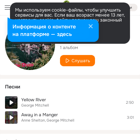
Войти
Мы используем cookie-файлы, чтобы улучшить
сервисы для вас. Если ваш возраст менее 13 лет,
настроить cookie-файлы должен ваш законный
представитель.
Больше информации
Исполнитель
Информация о контенте
Разрешить все
Настроить
на платформе — здесь
George Mitchell
1 альбом
Слушать
Песни
Yellow River
2:50
George Mitchell
Away in a Manger
3:01
Anne Shelton
George Mitchell