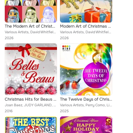
The Modern Art of Christmas: Christmas With The Stars
Modern Art of Christmas - Christmas Deluxe
Various Artists, David Whitfield, Ernest Tubb, Vivek Menzel, Eartha Kitt, Russ Morgan, Dinah Washington, Frankie Lymon, Anoopa A...
Various Artists, David Whitfield, Vivek Menzel, Eartha Kitt, Russ Morgan, Stanley Pinto, Anoopa Anand, Anne Shelton, The Jordana...
2026
2026
Christmas Hits for Beaus & Belles
The Twelve Days of Christmas
Joan Baez, JUDY GARLAND, Brenda Lee, Diana Decker, Eve Boswell, Lita Roza, Joan Regan, Margaret Whiting, Ella Fitzgerald, Vera L...
Various Artists, Perry Como, Lita Roza, Artie Shaw, Guy Lombardo, David Whitfield, Ernest Tubb, Dick Haymes, The Andrews Sisters...
2016
2025