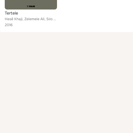
Tertele
Hesê Khaji, Zelemele Ali, Sılo Qıc, Faê, Çêna Avaşi, Rayber Heylo, Yaşar Akkuş, Mahmut Baran, Thığê Hemıli, Hediye Ağlar, Meleka...
2016