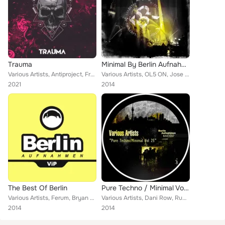
Trauma
Minimal By Berlin Aufnahmen, Vol. 8
Various Artists, Antiproject, Freqmind, DJ Kunze, Franc.Marti, KaliMike, NeKKoN, LEZAMAboy
Various Artists, OL5 ON, Jose Solano, Ping And Plong, Mario Memoli, T Noise, Class-A Deviants, Nacim Ladj, Davide Nava, Marceau ...
2021
2014
The Best Of Berlin
Pure Techno / Minimal Vol. 25
Various Artists, Ferum, Bryan Clara, Chris Ojeda, Michael Clark, DJ Kunze, Tasos Pletsas, Sopik, Giuseppe Magnatti, Fr3sH oTis, ...
Various Artists, Dani Row, Rumpelstilzchen, Daniel Royal, Ramirez Resso, Davide Nava, Marceau Marty, Frisson, Dymas Komparadise,...
2014
2014