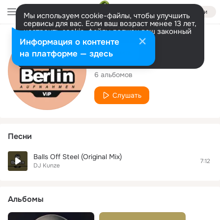
Войти
Мы используем cookie-файлы, чтобы улучшить
сервисы для вас. Если ваш возраст менее 13 лет,
настроить cookie-файлы должен ваш законный
представитель.
Больше информации
Исполнитель
Информация о контенте
Разрешить все
Настроить
на платформе — здесь
DJ Kunze
6 альбомов
Слушать
Песни
Balls Off Steel (Original Mix)
7:12
DJ Kunze
Альбомы