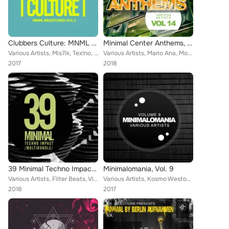
Clubbers Culture: MNML Milestones, Vol.2
Minimal Center Anthems, Vol. 14
Various Artists, Mis7ik, Tex!no, Droplex, Ahren System, DJ Kunze, Jepetto, MISIGII, Daweone, Dj's Double Smile, Rodrigo Patzsch,...
Various Artists, Mario Ana, MoonyMan, DJ Kunze, Snowman, Mixael P., Fennix, Muco, Fat Lips, T3ch-2, Drunk Panda
2017
2018
39 Minimal Techno Impact Multibundle
Minimalomania, Vol. 9
Various Artists, Filter Beats, Victor Bascu, Deep Hazex, Extraordinary People, Vitamina M, Mark P, Bryan Clara, Nito Sanchez, Lu...
Various Artists, Kosmo Weston, DJ Kunze, Joell Sanchez, Minimalize, Antics Beat, Federico Nota, Zannth3ck, Over Take, Neuralpois...
2018
2017