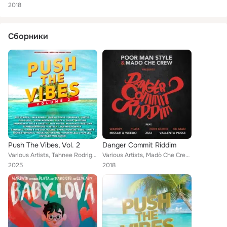
2018
Сборники
Push The Vibes, Vol. 2
Danger Commit Riddim
Various Artists, Tahnee Rodriguez, Rufino & Bonifax, Saime, Sperla Rootzie, Fido Guido, Virtus, Dub All Sense, Janahdan, Red Str...
Various Artists, Madò Che Crew, Kg Man, Fido Guido, Ward 21, MissaH & Weedo, Plata, Vallento Posse, Zuli, Poor Man Style
2025
2018