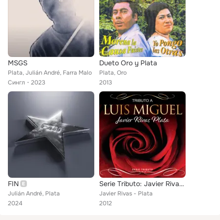
MSGS
Dueto Oro y Plata
Plata, Julián André, Farra Malo
Plata, Oro
Сингл
2023
2013
FIN
Serie Tributo: Javier Rivas - Plata: Tributo a Luis Miguel
Julián André, Plata
Javier Rivas - Plata
2024
2012