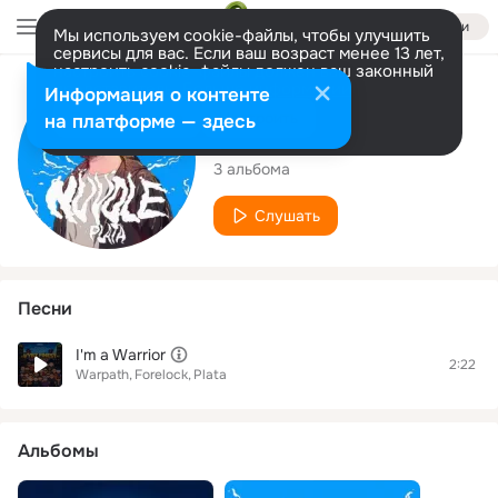
Войти
Мы используем cookie-файлы, чтобы улучшить
сервисы для вас. Если ваш возраст менее 13 лет,
настроить cookie-файлы должен ваш законный
представитель.
Больше информации
Исполнитель
Информация о контенте
Разрешить все
Настроить
на платформе — здесь
Plata
3 альбома
Слушать
Песни
I'm a Warrior
2:22
Warpath
Forelock
Plata
Альбомы