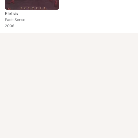
Elefsis
Fade Sense
2006