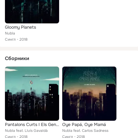
Gloomy Planets
Nubla
Сингл
2018
Сборники
Pantalons Curts I Els Genolls Pelats
Oye Papá, Oye Mamá
Nubla feat. Lluís Gavaldà
Nubla feat. Carlos Sadness
Сингл
2018
Сингл
2018