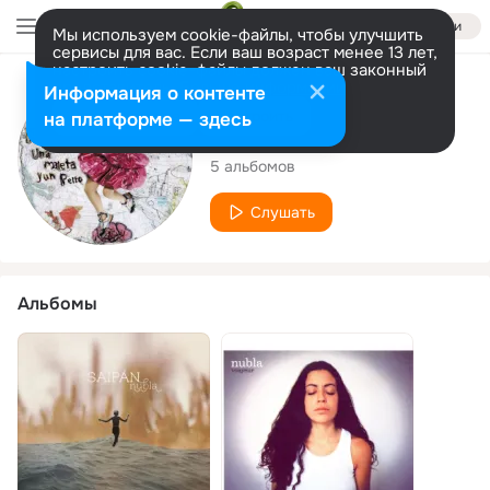
Войти
Мы используем cookie-файлы, чтобы улучшить
сервисы для вас. Если ваш возраст менее 13 лет,
настроить cookie-файлы должен ваш законный
представитель.
Больше информации
Исполнитель
Информация о контенте
Разрешить все
Настроить
на платформе — здесь
Nubla
5 альбомов
Слушать
Альбомы