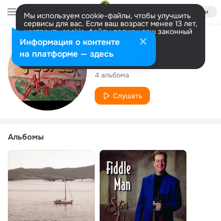
Войти
Мы используем cookie-файлы, чтобы улучшить
сервисы для вас. Если ваш возраст менее 13 лет,
настроить cookie-файлы должен ваш законный
представитель.
Больше информации
Исполнитель
Информация о контенте
Разрешить все
Настроить
на платформе — здесь
Steve Day
4 альбома
Слушать
Альбомы