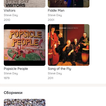
Visitors
Fiddle Man
Steve Day
Steve Day
2010
2001
Popsicle People
Song of the Fly
Steve Day
Steve Day
1979
2011
Сборники