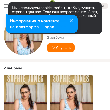
Войти
Мы используем cookie-файлы, чтобы улучшить
сервисы для вас. Если ваш возраст менее 13 лет,
настроить cookie-файлы должен ваш законный
представитель.
Больше информации
Исполнитель
Информация о контенте
Разрешить все
Настроить
на платформе — здесь
Sophie Jones
2 альбома
Слушать
Альбомы