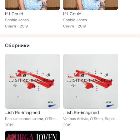
If I Could
If I Could
Sophie Jones
Sophie Jones
Сингл
2019
Сингл
2019
Сборники
…ish Re-imagined
...ish Re-imagined
Разные исполнители, O'Shea, Sophie Jones, Russell Morris, Stella Angelico, Cameron Daddo, Normie Rowe, James Van Cooper, Chris M...
Various Artists, O'Shea, Sophie Jones, Russell Morris, Stella Angelico, Cameron Daddo, Normie Rowe, James Van Cooper, Chris Murp...
2019
2019