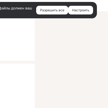
Помощь
Войти
й
e-файлы должен ваш
Разрешить все
Настроить
Правая
колонка