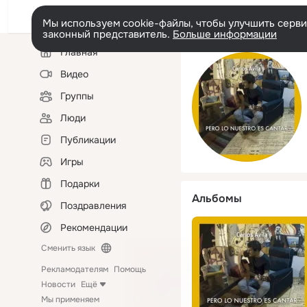
Мы используем cookie-файлы, чтобы улучшить сервис
законный представитель.
Больше информации
Левая
Главная
колонка
Видео
Группы
Люди
Публикации
Игры
Подарки
Альбомы
Поздравления
Рекомендации
Сменить язык
Рекламодателям
Помощь
Новости
Ещё
Мы применяем