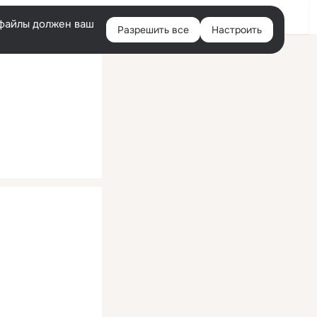
Помощь
Войти
й
e-файлы должен ваш
Разрешить все
Настроить
Правая
колонка