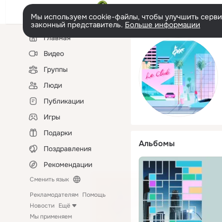
Мы используем cookie-файлы, чтобы улучшить сервис
законный представитель.
Больше информации
Левая
Главная
колонка
Видео
Группы
Люди
Публикации
Игры
Подарки
Альбомы
Поздравления
Рекомендации
Сменить язык
Рекламодателям
Помощь
Новости
Ещё
Мы применяем