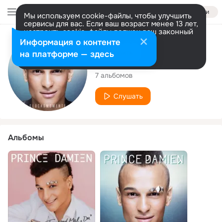
Войти
Мы используем cookie-файлы, чтобы улучшить
сервисы для вас. Если ваш возраст менее 13 лет,
настроить cookie-файлы должен ваш законный
представитель.
Больше информации
Исполнитель
Информация о контенте
Разрешить все
Настроить
на платформе — здесь
Prince Damien
7 альбомов
Слушать
Альбомы