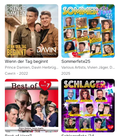
Wenn der Tag beginnt
Sommerfete´25
Prince Damien, Davin Herbrüggen
Various Artists, Vivien Jäger, Damiano Maiolini, Mungo Jerry, Wolfgang Lippert, Anuschka Miccoli, Eli Melinda, Franziska Kleiner...
Сингл
2022
2025