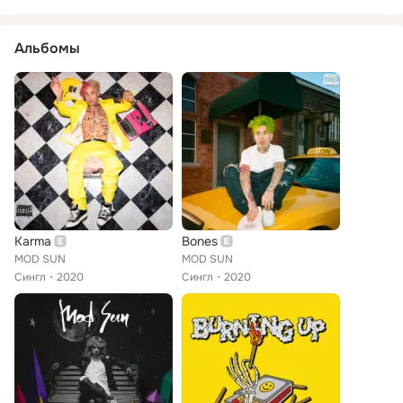
Альбомы
Karma
Bones
MOD SUN
MOD SUN
Сингл
2020
Сингл
2020