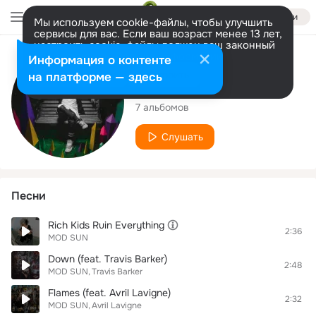
Войти
Мы используем cookie-файлы, чтобы улучшить
сервисы для вас. Если ваш возраст менее 13 лет,
настроить cookie-файлы должен ваш законный
представитель.
Больше информации
Исполнитель
Информация о контенте
Разрешить все
Настроить
на платформе — здесь
MOD SUN
7 альбомов
Слушать
Песни
Rich Kids Ruin Everything
2:36
MOD SUN
Down (feat. Travis Barker)
2:48
MOD SUN
Travis Barker
Flames (feat. Avril Lavigne)
2:32
MOD SUN
Avril Lavigne