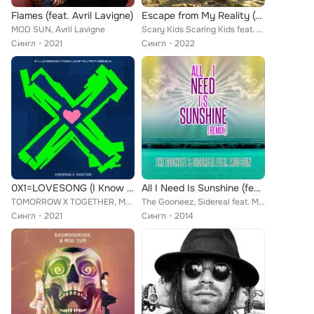
Flames (feat. Avril Lavigne)
Escape from My Reality (feat. MOD SUN)
MOD SUN, Avril Lavigne
Scary Kids Scaring Kids feat. MOD SUN
Сингл
2021
Сингл
2022
0X1=LOVESONG (I Know I Love You) feat. MOD SUN
All I Need Is Sunshine (feat. Mod Sun)
TOMORROW X TOGETHER, MOD SUN
The Gooneez, Sidereal feat. Mod Sun
Сингл
2021
Сингл
2014