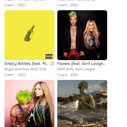
Сингл
2021
Сингл
2021
Empty Bottles (feat. MOD SUN) (Stripped)
Flames (feat. Avril Lavigne) [Acoustic]
Bryce Vine feat. MOD SUN
MOD SUN, Avril Lavigne
Сингл
2022
Сингл
2021