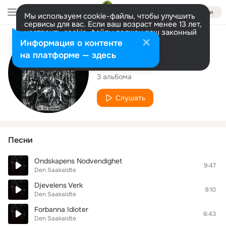
Войти
Мы используем cookie-файлы, чтобы улучшить
сервисы для вас. Если ваш возраст менее 13 лет,
настроить cookie-файлы должен ваш законный
представитель.
Больше информации
Исполнитель
Информация о контенте
Разрешить все
Настроить
на платформе — здесь
Den Saakaldte
3 альбома
Слушать
Песни
Ondskapens Nodvendighet
9:47
Den Saakaldte
Djevelens Verk
9:10
Den Saakaldte
Forbanna Idioter
6:43
Den Saakaldte