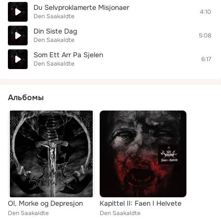
Du Selvproklamerte Misjonaer
4:10
Den Saakaldte
Din Siste Dag
5:08
Den Saakaldte
Som Ett Arr Pa Sjelen
6:17
Den Saakaldte
Альбомы
Ol, Morke og Depresjon
Kapittel II: Faen I Helvete
Den Saakaldte
Den Saakaldte