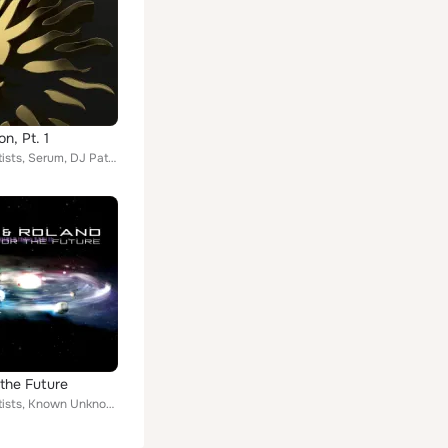
n, Pt. 1
Various Artists, Serum, DJ Patife, Alibi, Command Strange, Dave Angel, DJ Die, L-Side, Artificial Intelligence, T.R.A.C., Roni S...
 the Future
Various Artists, Known Unknown 1, Dom & Kemal, Current Affairs, Dom & Roland, Biostacis, Dom & Ryme Tyme, Dom & Optical feat. Ke...