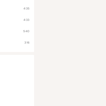
4:35
4:33
5:40
3:16