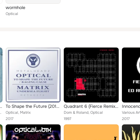
wormhole
Optical
erider: 25 Years of Drum & Bass
To Shape the Future (2017 Remaster)
Quadrant 6 (Fierce Remix) / Rage Roll
Innocen
al, TC feat. Jakes, Total Science, Blame, Friction, Camo & Kroo...
Optical, Matrix
Dom & Roland, Optical
2017
1997
2017