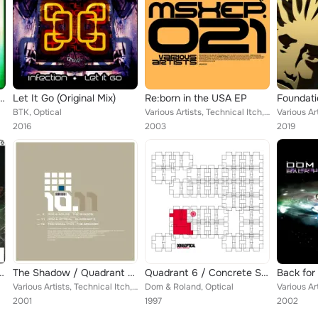
ce? / Medicine (Matrix Remix) (2017 Remaster)
Let It Go (Original Mix)
Re:born in the USA EP
Foundatio
BTK, Optical
Various Artists, Technical Itch, Robbie Rivera, Rob & Goldie, Dom & Optical
2016
2003
2019
 / Falling Through
The Shadow / Quadrant 6 / The Dreamer
Quadrant 6 / Concrete Shoes
Back for
Various Artists, Technical Itch, Rob Playford, Dom & Roland, Goldie, Optical
Dom & Roland, Optical
2001
1997
2002