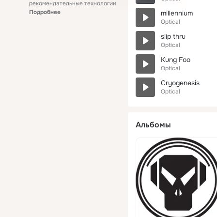
рекомендательные технологии
Подробнее
millennium
Optical
slip thru
Optical
Kung Foo
Optical
Cryogenesis
Optical
Альбомы