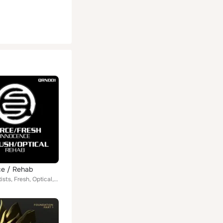
ce / Rehab
Various Artists, Fresh, Optical, Ed Rush, Fierce