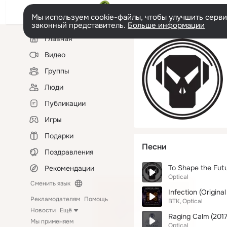
Мы используем cookie-файлы, чтобы улучшить сервис
законный представитель.
Больше информации
Левая
Главная
колонка
Видео
Группы
Люди
Публикации
Игры
Подарки
Песни
Поздравления
To Shape the Fut
Рекомендации
Optical
Сменить язык
Infection (Original
Рекламодателям
Помощь
BTK
Optical
Новости
Ещё
Raging Calm (201
Мы применяем
Optical