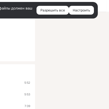
Помощь
Войти
й
e-файлы должен ваш
Разрешить все
Настроить
Правая
колонка
5:52
5:53
7:39