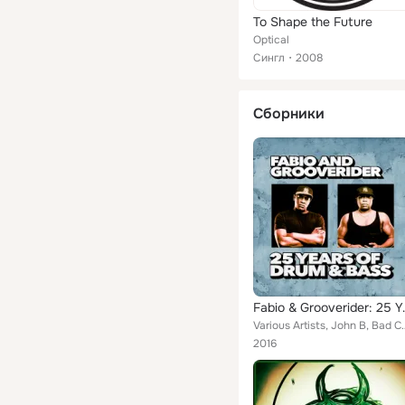
To Shape the Future
Optical
Сингл
2008
Сборники
Fabio & Groov
Various Artists, John B, Bad Company UK, Sub Focus, Asylum, Digit
2016