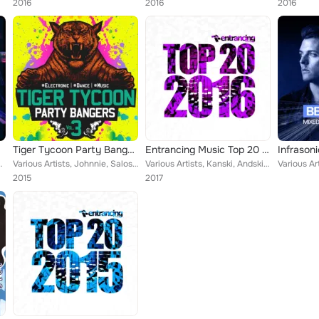
2016
2016
2016
Tiger Tycoon Party Bangers, Vol. 3
Entrancing Music Top 20 2016
 SHADOWS, Sousa, Amo R, Jendrex, Djumpers, Luca...
Various Artists, Johnnie, Salos, Anacon, Mikko Lahti, Ninth Floor, Mige, SnugSnag, Slamranx, Andy Simon, JayDay, Mablo, Sam Saw,...
Various Artists, Kanski, Andski, Tony Grand, Jam Da Bass, Baranov, Deep Fog, Amo R, Chris Progstone, Sollito, Anna Lee, FloE, Ka...
2015
2017