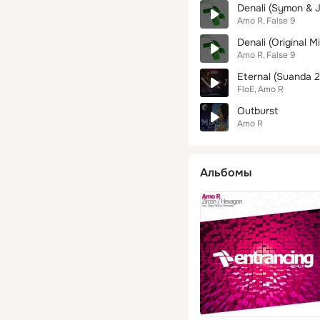
Denali (Symon & 
Amo R
False 9
Denali (Original Mi
Amo R
False 9
Eternal (Suanda 2
FloE
Amo R
Outburst
Amo R
Альбомы