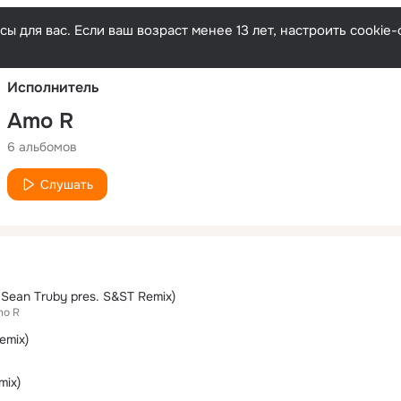
Русски
ы для вас. Если ваш возраст менее 13 лет, настроить cooki
Исполнитель
Amo R
6 альбомов
Слушать
& Sean Truby pres. S&ST Remix)
mo R
emix)
mix)