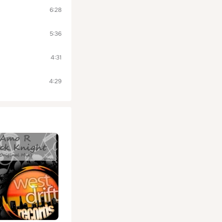
6:28
5:36
4:31
4:29