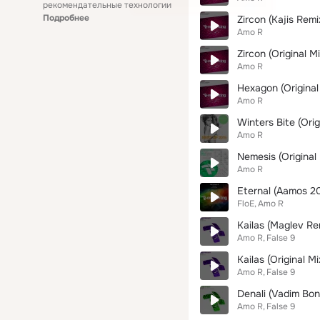
рекомендательные технологии
Подробнее
Zircon (Kajis Remi
Amo R
Zircon (Original Mi
Amo R
Hexagon (Original
Amo R
Winters Bite (Orig
Amo R
Nemesis (Original 
Amo R
Eternal (Aamos 2
FloE
Amo R
Kailas (Maglev Re
Amo R
False 9
Kailas (Original Mi
Amo R
False 9
Denali (Vadim Bo
Amo R
False 9