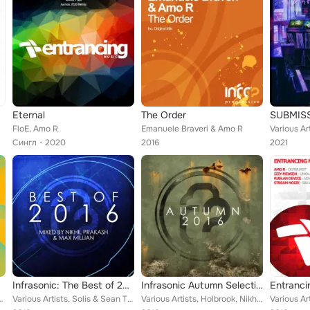
Eternal
The Order
FloE, Amo R
Emanuele Braveri & Amo R
Сингл
2020
2016
2021
-12
Infrasonic: The Best of 2016 (Mixed by Nikhil Prakash & Max Millian)
Infrasonic Autumn Selection 2016
x Leavon, Chapter XJ, Matt Cerf, Tenishia, RAMiNiO, Beatsole, F...
Various Artists, Solis & Sean Truby, Nikhil Prakash, SOLBY, Harry Square, Solis, Max Millian, Emanuele Braveri, Holbrook, Andy T...
Various Artists, Holbrook, Nikhil Prakash, Andy Tau, Harry Square, Abstract Vision, Ultimate, Gagauz, Slava V, Ciro Visone, Sean...