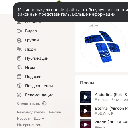
Мы используем cookie-файлы, чтобы улучшить сервис
законный представитель.
Больше информации
Левая
Главная
колонка
Видео
Группы
Люди
Публикации
Игры
Подарки
Песни
Поздравления
Andorfina (Solis 
Рекомендации
Emanuele Braveri
A
Сменить язык
Eternal (Aimoon R
Рекламодателям
Помощь
FloE
Amo R
Новости
Ещё
Zircon (BluEye Re
Мы применяем
Amo R