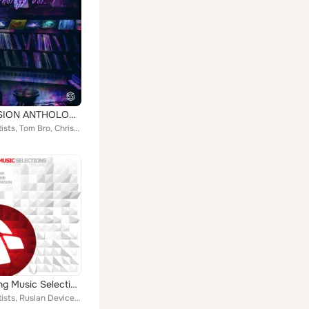
SUBMISSION ANTHOLOGY VOL.1
Various Artists, Tom Bro, Christian Stalker, Atragun, Xpectra, DOMEN, INDI, DJ Geri, Ross Cairns, Sajjad Gholipour, Klassy Proje...
Entrancing Music Selections 003
Various Artists, Ruslan Device, Stream Noize, Izzy Meusen, Amo R