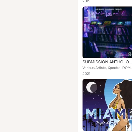
2015
SUBMISSION ANTHOLOGY, VOL.1(Progressive Sampler)
Various Artists, Xpectra, DOMEN, INDI, DJ Geri, Sajjad Gholipour, Klassy Project,
2021