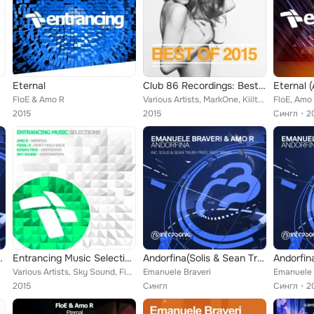
Eternal
Club 86 Recordings: Best Of 2015
Eternal 
FloE & Amo R
Various Artists, MarkOne, Kiilto, Fox Murder, Mikko Lahti, Ninth Floor, Mige, Chantola, Slamranx, Kantholz, Klaukenberg, Burdan,...
FloE, Amo
2015
2015
Сингл
2
y pres. S&ST Remix)
Entrancing Music Selections 001
Andorfina(Solis & Sean Truby pres. S&ST Remix)
Andorfin
Various Artists, Sky Sound, Final-X, Amo R, Kenan Teke
Emanuele Braveri
Emanuele 
2015
Сингл
Сингл
2