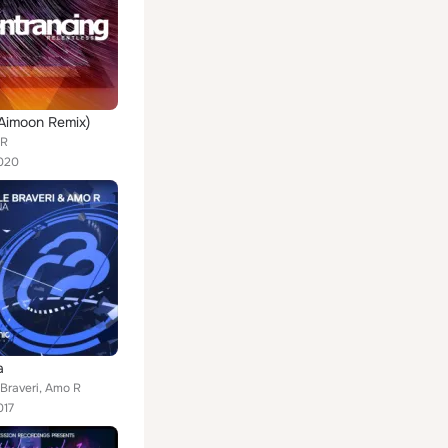
(Aimoon Remix)
 R
020
a
Braveri, Amo R
017