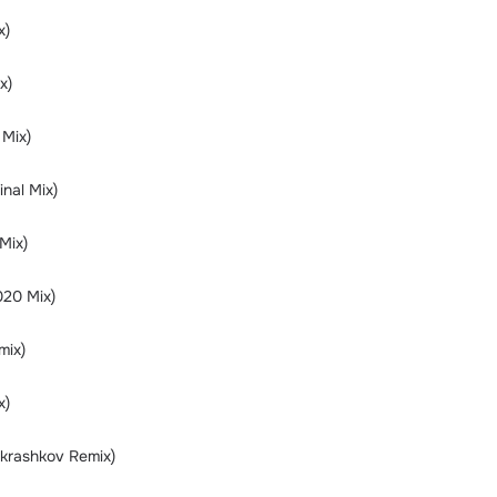
x)
x)
 Mix)
inal Mix)
Mix)
020 Mix)
mix)
x)
nkrashkov Remix)