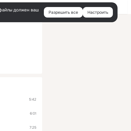
Помощь
Войти
й
e-файлы должен ваш
Разрешить все
Настроить
Правая
колонка
5:42
6:01
7:25