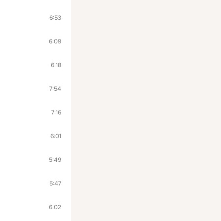
6:53
6:09
6:18
7:54
7:16
6:01
5:49
5:47
6:02