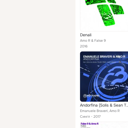
Denali
Amo R & False 9
2016
Andorfina (Solis & Sean Trub
Emanuele Braveri, Amo R
Сингл
2017