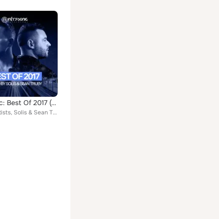
Infrasonic: Best Of 2017 (Mixed by Solis & Sean Truby)
Various Artists, Solis & Sean Truby, Ozo Effy, Harry Square, Jorza & Matthew Duncan, The Conductor & The Cowboy, Solis & Sean Tr...