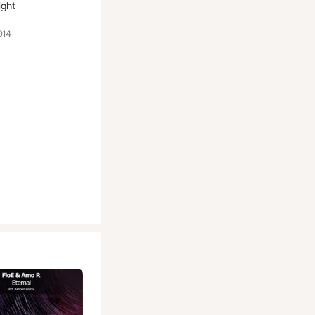
ight
014