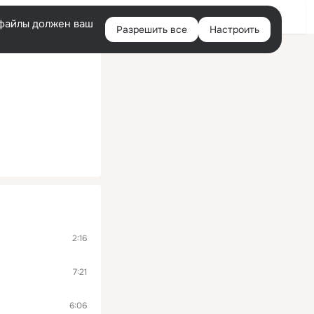
Помощь
Войти
й
e-файлы должен ваш
Разрешить все
Настроить
Правая
колонка
2:16
7:21
6:06