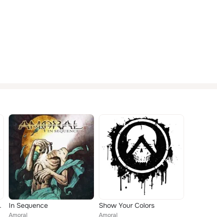
 Sparrows
In Sequence
Show Your Colors
Amoral
Amoral