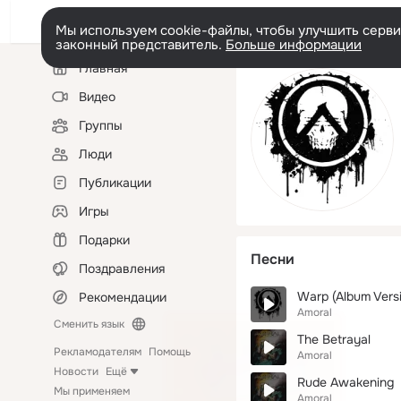
Мы используем cookie-файлы, чтобы улучшить сервис
законный представитель.
Больше информации
Левая
Главная
колонка
Видео
Группы
Люди
Публикации
Игры
Подарки
Песни
Поздравления
Warp (Album Vers
Рекомендации
Amoral
Сменить язык
The Betrayal
Рекламодателям
Помощь
Amoral
Новости
Ещё
Rude Awakening
Мы применяем
Amoral