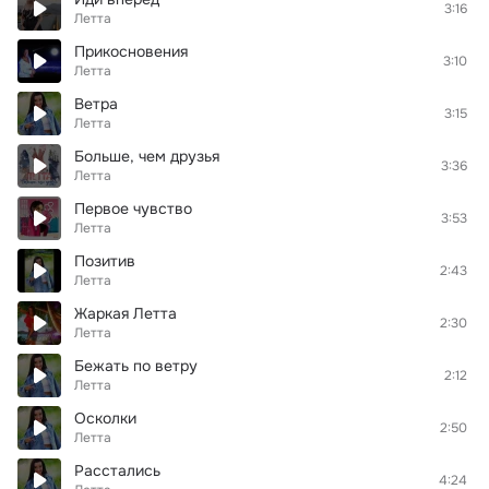
3:16
Летта
Прикосновения
3:10
Летта
Ветра
3:15
Летта
Больше, чем друзья
3:36
Летта
Первое чувство
3:53
Летта
Позитив
2:43
Летта
Жаркая Летта
2:30
Летта
Бежать по ветру
2:12
Летта
Осколки
2:50
Летта
Расстались
4:24