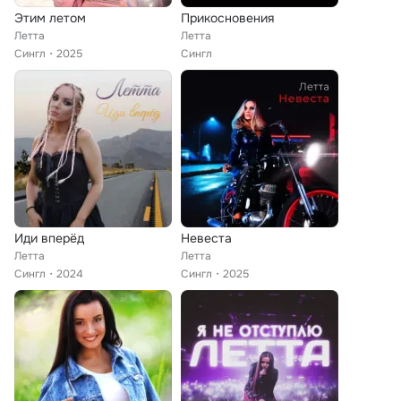
Этим летом
Прикосновения
Летта
Летта
Сингл
2025
Сингл
Иди вперёд
Невеста
Летта
Летта
Сингл
2024
Сингл
2025