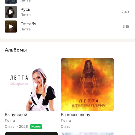
Летта
Русь
2:43
Летта
От тебя
3:15
Летта
Альбомы
Выпускной
В твоем плену
Летта
Летта
Сингл
2026
Сингл
Новое