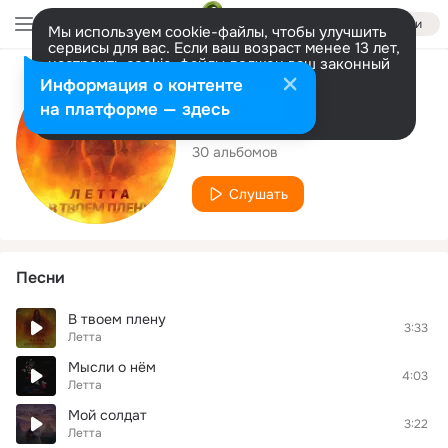
Войти
Мы используем cookie-файлы, чтобы улучшить
сервисы для вас. Если ваш возраст менее 13 лет,
настроить cookie-файлы должен ваш законный
представитель.
Больше информации
Исполнитель
Информация о контенте
Разрешить все
Настроить
на платформе — здесь
Летта
30 альбомов
Слушать
Песни
В твоем плену
3:33
Летта
Мысли о нём
4:03
Летта
Мой солдат
3:22
Летта