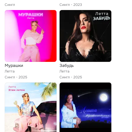
Сингл
Сингл
2023
Мурашки
Забудь
Летта
Летта
Сингл
2025
Сингл
2025