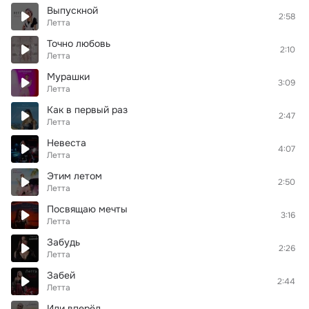
Выпускной
2:58
Летта
Точно любовь
2:10
Летта
Мурашки
3:09
Летта
Как в первый раз
2:47
Летта
Невеста
4:07
Летта
Этим летом
2:50
Летта
Посвящаю мечты
3:16
Летта
Забудь
2:26
Летта
Забей
2:44
Летта
Иди вперёд