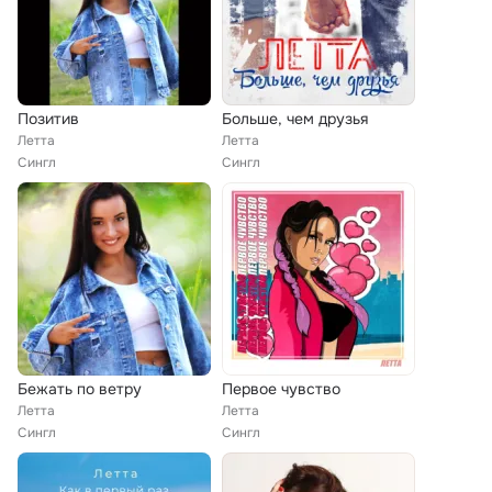
Позитив
Больше, чем друзья
Летта
Летта
Сингл
Сингл
Бежать по ветру
Первое чувство
Летта
Летта
Сингл
Сингл