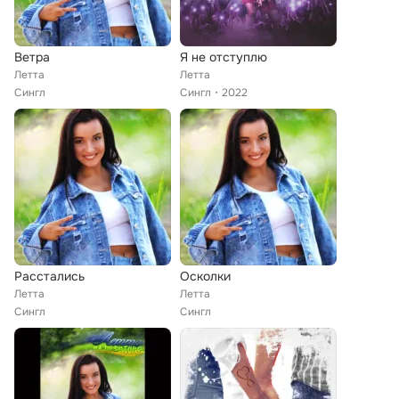
Ветра
Я не отступлю
Летта
Летта
Сингл
Сингл
2022
Расстались
Осколки
Летта
Летта
Сингл
Сингл