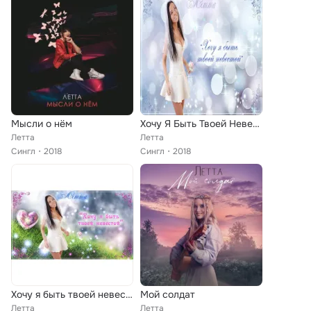
Мысли о нём
Хочу Я Быть Твоей Невестой
Летта
Летта
Сингл
2018
Сингл
2018
Хочу я быть твоей невестой
Мой солдат
Летта
Летта