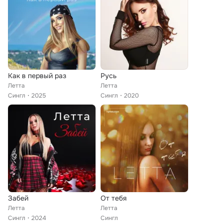
Как в первый раз
Русь
Летта
Летта
Сингл
2025
Сингл
2020
Забей
От тебя
Летта
Летта
Сингл
2024
Сингл