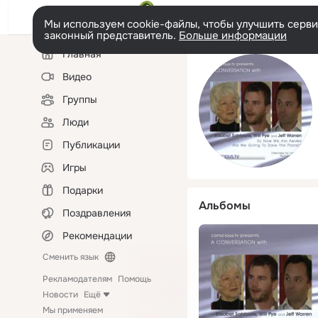
Мы используем cookie-файлы, чтобы улучшить сервис
законный представитель.
Больше информации
Левая
Главная
колонка
Видео
Группы
Люди
Публикации
Игры
Подарки
Альбомы
Поздравления
Рекомендации
Сменить язык
Рекламодателям
Помощь
Новости
Ещё
Мы применяем