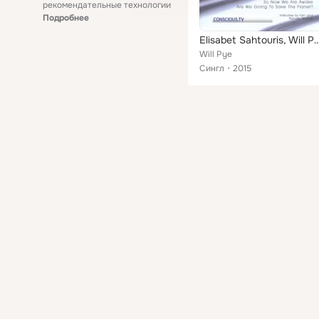
рекомендательные технологии
Подробнее
Elisabet Sahtouris, Will Pye and Jeff Warren - So, Now We Are Awake, A
Will Pye
Сингл
2015