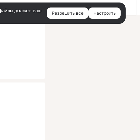
Помощь
Войти
й
e-файлы должен ваш
Разрешить все
Настроить
Правая
колонка