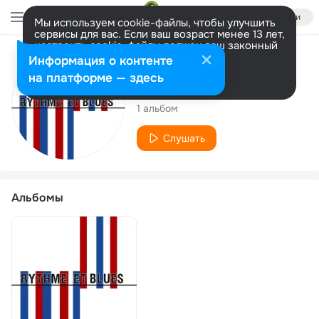
Войти
Мы используем cookie-файлы, чтобы улучшить
сервисы для вас. Если ваш возраст менее 13 лет,
настроить cookie-файлы должен ваш законный
представитель.
Больше информации
Исполнитель
Информация о контенте
Разрешить все
Настроить
на платформе — здесь
Avoir du rythme
1 альбом
Слушать
Альбомы