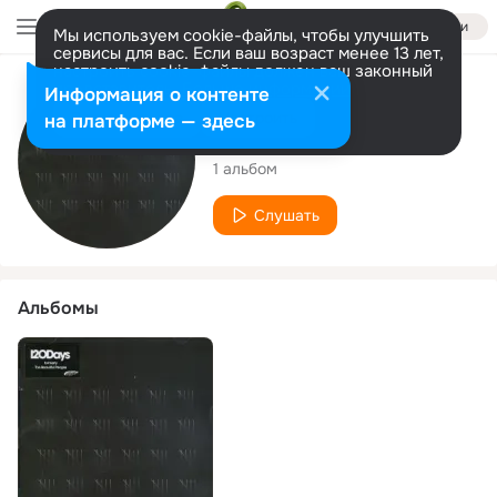
Войти
Мы используем cookie-файлы, чтобы улучшить
сервисы для вас. Если ваш возраст менее 13 лет,
настроить cookie-файлы должен ваш законный
представитель.
Больше информации
Исполнитель
Информация о контенте
Разрешить все
Настроить
на платформе — здесь
120 Days
1 альбом
Слушать
Альбомы