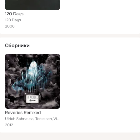
120 Days
120 Days
2006
Сборники
Reveries Remixed
Ulrich Schnauss, Torkelsen, Violet Dream, Greg Saunier, 120 Days, Siinai, Keep Shelly in Athens, Asobi Seksu, Sandra Kolstad, Sn...
2012