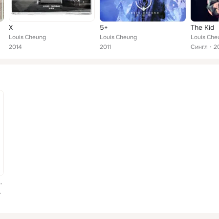
X
5+
The Kid
Louis Cheung
Louis Cheung
Louis Che
2014
2011
Сингл
2
t Man and Woman
Tang, Ronald Cheng, Miriam Yeu...