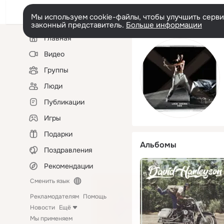
Мы используем cookie-файлы, чтобы улучшить сервис
законный представитель.
Больше информации
Левая
Главная
колонка
Видео
Группы
Люди
Публикации
Игры
Подарки
Альбомы
Поздравления
Рекомендации
Сменить язык
Рекламодателям
Помощь
Новости
Ещё
Мы применяем