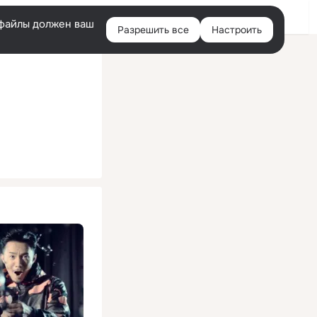
Помощь
Войти
й
e-файлы должен ваш
Разрешить все
Настроить
Правая
колонка