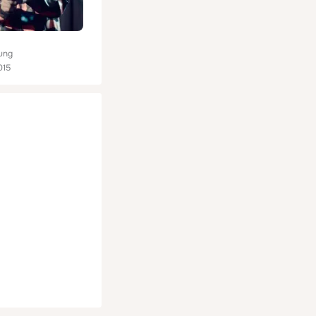
ung
015