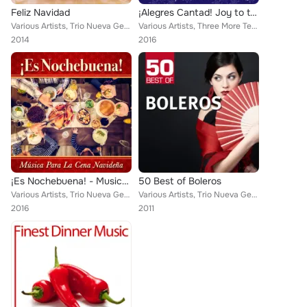
Feliz Navidad
¡Alegres Cantad! Joy to the World - The Essential Spanish-American Christmas Playlist
Various Artists, Trio Nueva Generación, Alessia Limonta, Nuevas Voces, Reinaldo Borbón y su Orquesta, Tito Pucio, Los Niños de N...
Various Artists, Three More Tenors, Alessia Limonta, Sarah Moore, Reinaldo Borbón y su Orquesta, Tito Flores & Conjunto Cubano, ...
2014
2016
¡Es Nochebuena! - Musica para la Cena Navideña
50 Best of Boleros
Various Artists, Trio Nueva Generación, Alessia Limonta, Nuevas Voces, Reinaldo Borbón y su Orquesta, Tito Flores & Conjunto Cub...
Various Artists, Trio Nueva Generación, Trio Casablanca, Trio Paraíso, Conjunto Zaldovárez, Javier Albarrán & Mariachi Oro Juven...
2016
2011