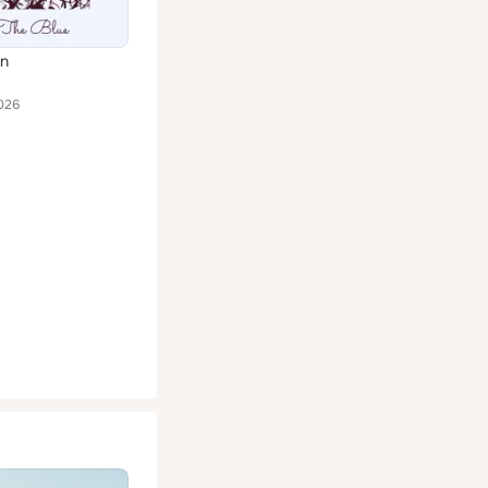
an
026