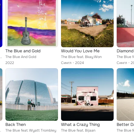
The Blue and Gold
Would You Love Me
Diamond 
Soxx & The Blue, The Alley Cats, Terry Day, The Crystals, Connie Francis
The Blue And Gold
The Blue feat. Bkay Won
2022
Сингл
2024
Сингл
2
Back Then
What a Crazy Thing
Better D
en, Tea Fannie
The Blue feat. Wyatt Trombley
The Blue feat. Bijaan
The Blue f