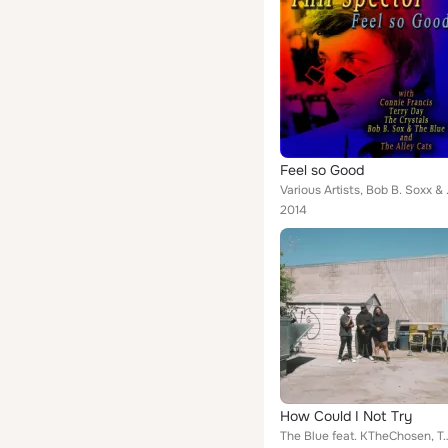
Feel so Good
Various Artists, Bob B. 
2014
How Could I Not Try
The Blue feat. KTheChos