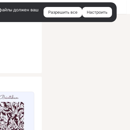
Помощь
Войти
й
e-файлы должен ваш
Разрешить все
Настроить
Правая
колонка