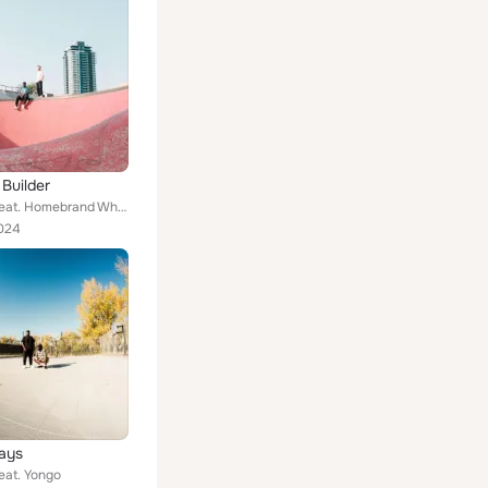
Builder
The Blue feat. Homebrand Whiteboy
024
ays
eat. Yongo