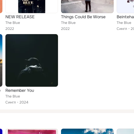
NEW RELEASE
Things Could Be Worse
Beinteh
The Blue
The Blue
The Blue
2022
2022
Сингл
2
e
Remember You
The Blue
Сингл
2024