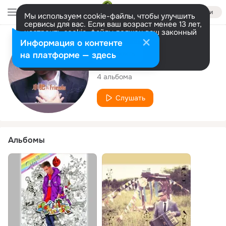
Войти
Мы используем cookie-файлы, чтобы улучшить
сервисы для вас. Если ваш возраст менее 13 лет,
настроить cookie-файлы должен ваш законный
представитель.
Больше информации
Исполнитель
Информация о контенте
Разрешить все
Настроить
на платформе — здесь
Siu Fay
4 альбома
Слушать
Альбомы