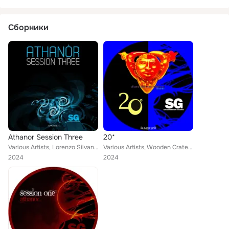
Сборники
Athanor Session Three
20*
Various Artists, Lorenzo Silvano, Lorenzo P, Jo Gala, Joy Kitikonti, FJG, Alen Sforzina, Leonardo Zucchitta, Miki the Dolphin, A...
Various Artists, Wooden Crate, Simone Barbieri Viale, Angelo Bass, Jerome Pacman, Arnaud Le Texier, Dedo ID, Fabio Kinky, Discjo...
2024
2024