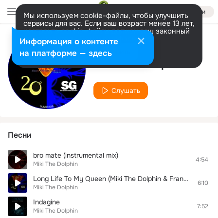
Войти
Мы используем cookie-файлы, чтобы улучшить
сервисы для вас. Если ваш возраст менее 13 лет,
настроить cookie-файлы должен ваш законный
представитель.
Больше информации
Информация о контенте
Исполнитель
Разрешить все
Настроить
на платформе — здесь
Miki The Dolphin
Слушать
Песни
bro mate (instrumental mix)
4:54
Miki The Dolphin
Long Life To My Queen (Miki The Dolphin & Francesco Lamprechtz Original Mix)
6:10
Miki The Dolphin
Indagine
7:52
Miki The Dolphin