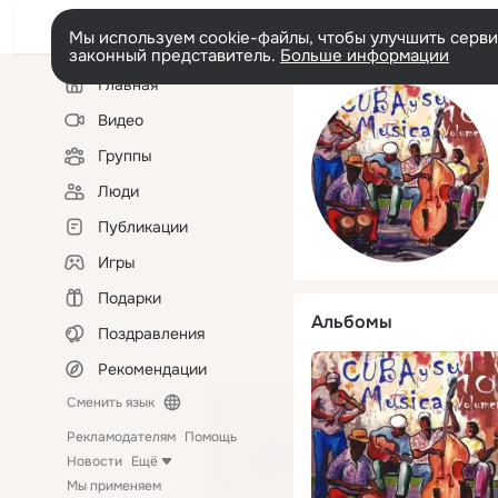
Мы используем cookie-файлы, чтобы улучшить сервис
законный представитель.
Больше информации
Левая
Главная
колонка
Видео
Группы
Люди
Публикации
Игры
Подарки
Альбомы
Поздравления
Рекомендации
Сменить язык
Рекламодателям
Помощь
Новости
Ещё
Мы применяем