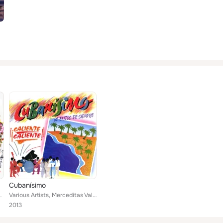
Cubanísimo
to, María Felicia Pérez, Choeur Exaudi de Cuba,...
Various Artists, Merceditas Valdés, Miguel Ángel Céspedes, Jacqueline Castellanos, Guillermo Barreto, María Felicia Pérez, Choeu...
2013