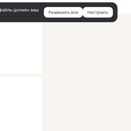
Помощь
Войти
й
e-файлы должен ваш
Разрешить все
Настроить
Правая
колонка