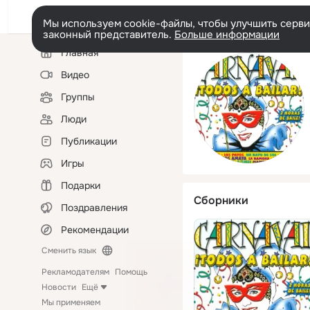
Мы используем cookie-файлы, чтобы улучшить сервис
законный представитель.
Больше информации
Левая
Главная
колонка
Видео
Группы
Люди
Публикации
Игры
Подарки
Сборники
Поздравления
Рекомендации
Сменить язык
Рекламодателям
Помощь
Новости
Ещё
Мы применяем