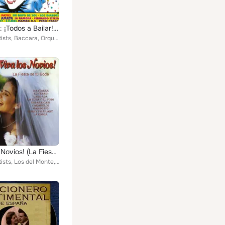
Carnaval: ¡Todos a Bailar! (2 Horas de Baile)
Various Artists, Baccara, Orquesta Madrid, Los Picadores, The Manolo, Hermanos Flores, Las Deblas, Los Amigos, Los Pocholos, Los...
¡Viva los Novios! (La Fiesta de Tu Boda)
Various Artists, Los del Monte, Grupo Stars, Orquesta Pérez Prado, Baccara, Maria Jesus y Su Acordeon, Joe Messina Y Orquesta, J...