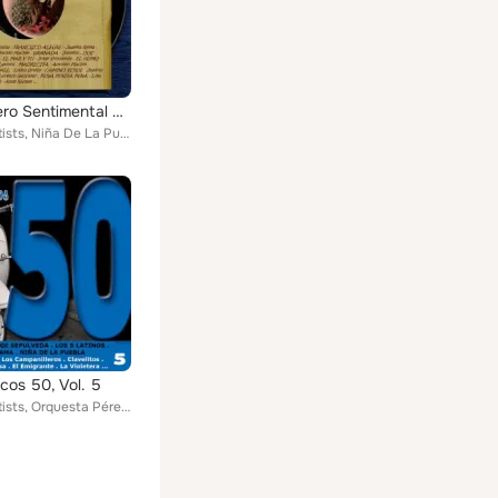
Cancionero Sentimental de España
Various Artists, Niña De La Puebla, Juanito Valderrama, Los 5 Latinos, Juanita Reina, Gloria Lasso, Carmen Morell, Paquita Rico,...
cos 50, Vol. 5
Various Artists, Orquesta Pérez Prado, Los Xey, Niña De La Puebla, Juanito Valderrama, Frank Dube, Los 5 Latinos, Jorge Sepulved...