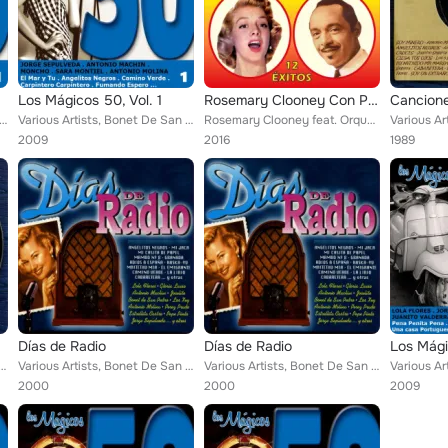
Los Mágicos 50, Vol. 1
Rosemary Clooney Con Perez Prado - 12 Éxitos
 Bonet De San Pedro, Moncho, Juanito Segarra, Orquesta Pérez Prado, Lola Sevilla, Sara Montiel, Antonio Machín, ...
Various Artists, Bonet De San Pedro, Moncho, Juanito Segarra, Orquesta Pérez Prado, Lola Sevilla, Sara Montiel, Antonio Machín, ...
Rosemary Clooney feat. Orquesta Pérez Prado
2009
2016
1989
paña
Días de Radio
Días de Radio
Los Mági
la, Juanito Valderrama, Los 5 Latinos, Juanita Reina, Gloria Lasso, Carmen Morell, Paquita Rico,...
Various Artists, Bonet De San Pedro, Orquesta Pérez Prado, Los Xey, Juanito Segarra, Niña De La Puebla, Tuna de Derecho y Económ...
Various Artists, Bonet De San Pedro, Orquesta Pérez Prado, Los Xey, Juanito Segarra, Niña De La Puebla, Tuna de Derecho y Económ...
2000
2000
2009