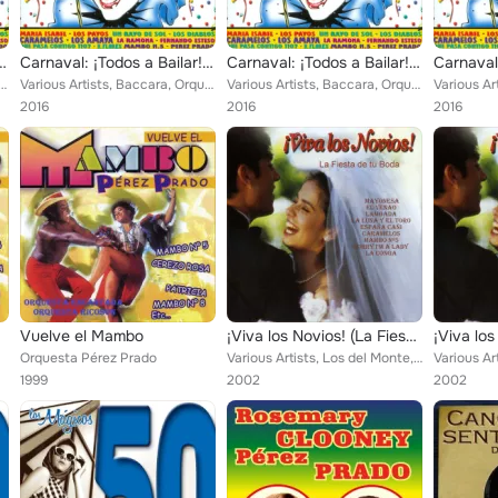
 Bailar! (2 Horas de Baile)
Carnaval: ¡Todos a Bailar! (2 Horas de Baile)
Carnaval: ¡Todos a Bailar! (2 Horas de Baile)
ta Madrid, Los Picadores, The Manolo, Hermanos Flores, Las Deblas, Los Amigos, Los Pocholos, Los...
Various Artists, Baccara, Orquesta Madrid, Los Picadores, The Manolo, Hermanos Flores, Las Deblas, Los Amigos, Los Pocholos, Los...
Various Artists, Baccara, Orquesta Madrid, Los Picadores, The Manolo, Hermanos Flores, Las Deblas, Los Amigos, Los Pocholos, Los...
2016
2016
2016
Vuelve el Mambo
¡Viva los Novios! (La Fiesta de Tu Boda)
Orquesta Pérez Prado
Various Artists, Los del Monte, Grupo Stars, Orquesta Pérez Prado, Baccara, Maria Jesus y Su Acordeon, Joe Messina Y Orquesta, J...
1999
2002
2002