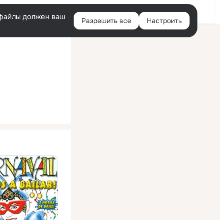
Помощь
Войти
й
e-файлы должен ваш
Разрешить все
Настроить
Правая
колонка