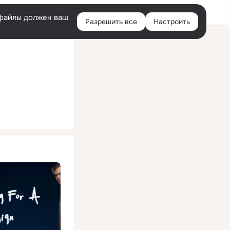
Помощь
Войти
й
e-файлы должен ваш
Разрешить все
Настроить
Правая
колонка