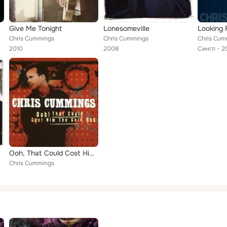
Give Me Tonight
Lonesomeville
Looking 
Chris Cummings
Chris Cummings
Chris Cum
2010
2008
Сингл
2
Ooh, That Could Cost Him The Gold, Bob
Chris Cummings