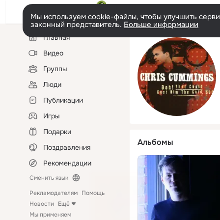
Мы используем cookie-файлы, чтобы улучшить сервис
законный представитель.
Больше информации
Левая
Главная
колонка
Видео
Группы
Люди
Публикации
Игры
Подарки
Альбомы
Поздравления
Рекомендации
Сменить язык
Рекламодателям
Помощь
Новости
Ещё
Мы применяем