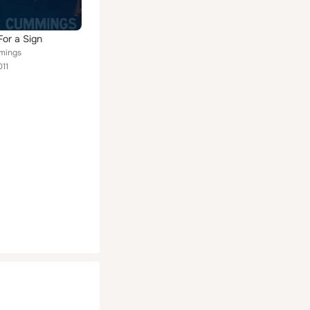
For a Sign
mings
011