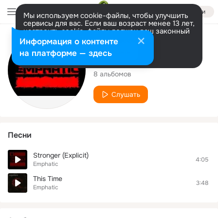
Войти
Мы используем cookie-файлы, чтобы улучшить
сервисы для вас. Если ваш возраст менее 13 лет,
настроить cookie-файлы должен ваш законный
представитель.
Больше информации
Исполнитель
Информация о контенте
Разрешить все
Настроить
на платформе — здесь
Emphatic
8 альбомов
Слушать
Песни
Stronger (Explicit)
4:05
Emphatic
This Time
3:48
Emphatic