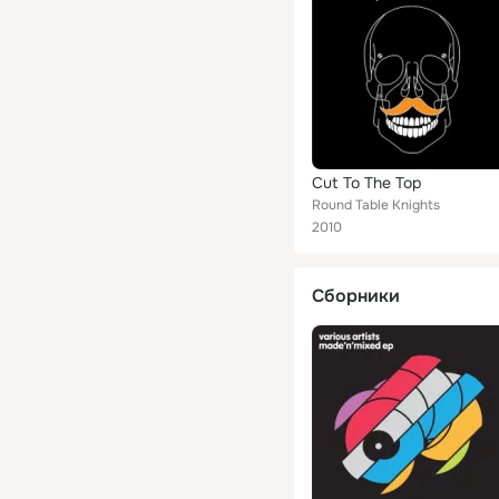
Cut To The Top
Round Table Knights
2010
Сборники