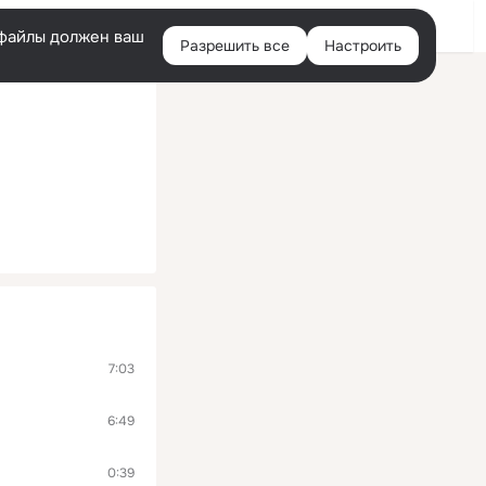
Помощь
Войти
й
e-файлы должен ваш
Разрешить все
Настроить
Правая
колонка
7:03
6:49
0:39