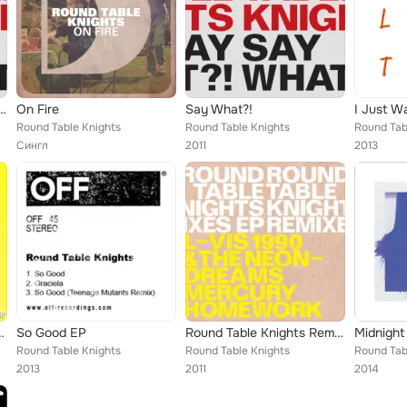
Vibe FM [Noiembrie]
On Fire
Say What?!
I Just W
Round Table Knights
Round Table Knights
Round Tab
Сингл
2011
2013
eat. Eliasound) [Mashup]
So Good EP
Round Table Knights Remixes
Midnight
Round Table Knights
Round Table Knights
Round Tab
2013
2011
2014