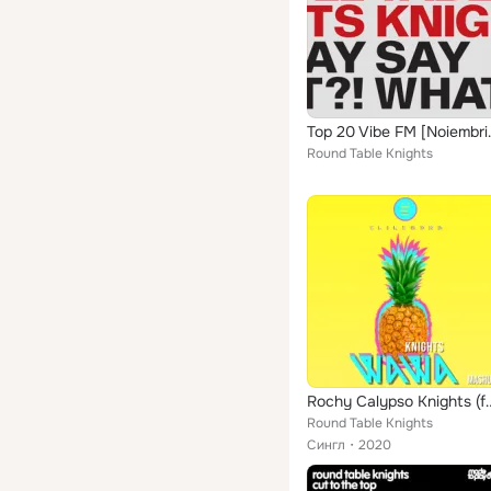
Top 20 
Round Table Knights
Rochy Calypso Knights (f
Round Table Knights
Сингл
2020