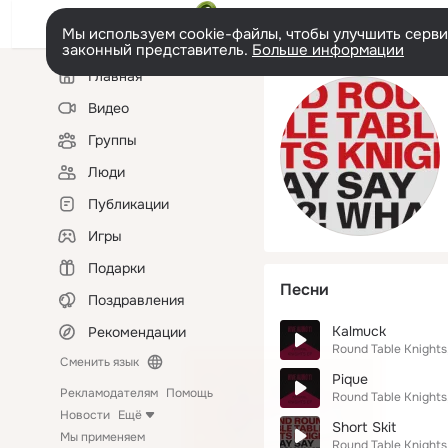
Мы используем cookie-файлы, чтобы улучшить сервис
законный представитель.
Больше информации
Левая
Главная
колонка
Видео
Группы
Люди
Публикации
Игры
Подарки
Песни
Поздравления
Kalmuck
Рекомендации
Round Table Knights
Сменить язык
Pique
Рекламодателям
Помощь
Round Table Knights
Новости
Ещё
Short Skit
Мы применяем
Round Table Knights