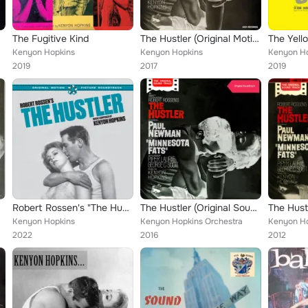
The Fugitive Kind
The Hustler (Original Motion Picture Soundtrack)
The Yell
Kenyon Hopkins
Kenyon Hopkins
Kenyon H
2019
2017
2019
Robert Rossen's "The Hustler" (Original Soundtrack)
The Hustler (Original Soundtrack)
Kenyon Hopkins
Kenyon Hopkins Orchestra
Kenyon H
2022
2016
2012