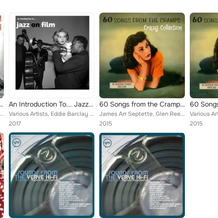
Film …the New Wave II
An Introduction To... Jazz on Film
60 Songs from the Cramps' Crazy Collection
gio Mihanovich, Raymond Le Senechal, Serge Gainsbourg, Alain Goraguer, Alain Goraguer, Orchestra, Giorgio Gaslin...
Various Artists, Eddie Barclay and His Orchestra, Johnny Mandel and His Orchestra, George Weiss, George Gruntz, Helen Merrill, B...
James Arr Septette, Glen Reeves & His Rock-Billys, The Interiors, Smokey Joe, Skip Manning, The Collins Kids, Mickey & Sylvia, T...
2017
2015
2015