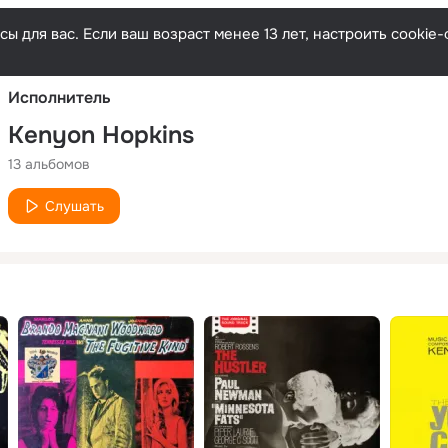
Русски
ы для вас. Если ваш возраст менее 13 лет, настроить cooki
Исполнитель
Kenyon Hopkins
13 альбомов
Слушать