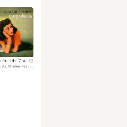
60 Songs from the Cramps' Crazy Collection
Various Artists, Charlies Feathers, The Sheiks, Bobby Christian, The Forbidden Five, Jim Backus & Friend, Freddie & The Hitch Hi...