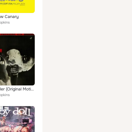
ow Canary
opkins
The Hustler (Original Motion Picture Soundtrack)
opkins