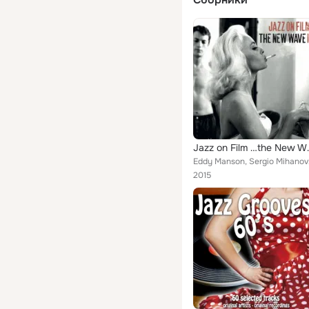
Jazz on 
Eddy Manson, Ser
2015