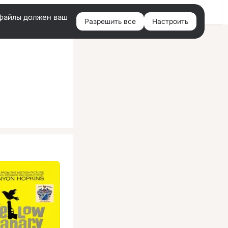
Помощь
Войти
й
e-файлы должен ваш
Разрешить все
Настроить
Правая
колонка