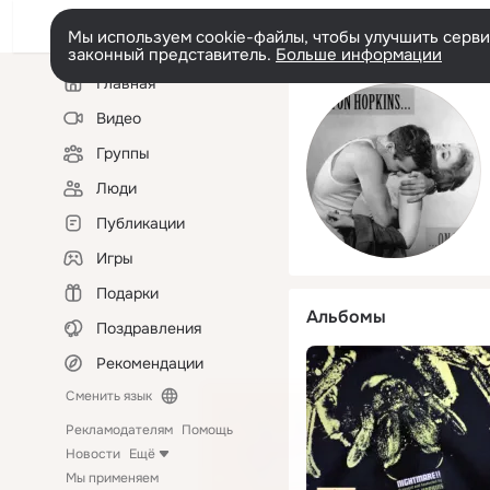
Мы используем cookie-файлы, чтобы улучшить сервис
законный представитель.
Больше информации
Левая
Главная
колонка
Видео
Группы
Люди
Публикации
Игры
Подарки
Альбомы
Поздравления
Рекомендации
Сменить язык
Рекламодателям
Помощь
Новости
Ещё
Мы применяем