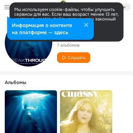
Войти
Мы используем cookie-файлы, чтобы улучшить
сервисы для вас. Если ваш возраст менее 13 лет,
настроить cookie-файлы должен ваш законный
представитель.
Больше информации
Исполнитель
Информация о контенте
Разрешить все
Настроить
на платформе — здесь
Chrissy Metz
7 альбомов
Слушать
Альбомы