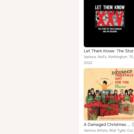
Let Them Kn
Various, NoFx, Nothington, 7Seconds, Pulley, Comp
2022
A Damaged Christmas Gift For You
Various Artists,