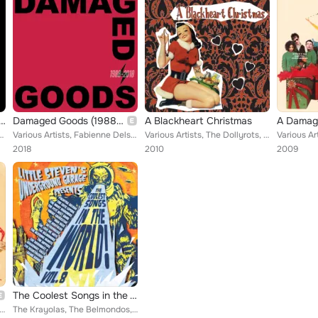
ow: The Story of Youth Brigade and Byo Records
Damaged Goods (1988-2018)
A Blackheart Christmas
lete Control, Off With Their Heads, Blue Collar Special, Bouncing Souls, Matt S...
Various Artists, Fabienne Delsol, Mikabomb, The Period Pains, Thee Spivs, The Senior Service, The Revillos, Thee Dagger Debs, Mi...
Various Artists, The Dollyrots, The Vacancies, Joan Jett and the Blackhearts, Blackhearts, Special Guests, Kenny Laguna, The Cut...
2018
2010
2009
The Coolest Songs in the World! Vol. 8
 Wat Tyler, Cuckooland, Goldblade, Cute Lepers, Monkhouse, Severe, The Buff Medways, TV Smith, Holly Golightly, ...
The Krayolas, The Belmondos, Broadway Calls, The Rippers, The Bleeding Hearts, The Cute Lepers, Palmyra Delran, Vibeke Saugestad...