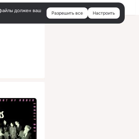
Помощь
Войти
й
e-файлы должен ваш
Разрешить все
Настроить
Правая
колонка