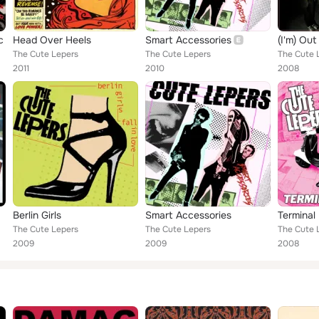
c
Head Over Heels
Smart Accessories
(I'm) Out
The Cute Lepers
The Cute Lepers
The Cute 
2011
2010
2008
Berlin Girls
Smart Accessories
Terminal
The Cute Lepers
The Cute Lepers
The Cute 
2009
2009
2008