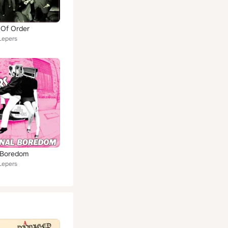
 Of Order
Lepers
 Boredom
Lepers