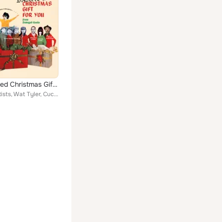
A Damaged Christmas Gift To You
Various Artists, Wat Tyler, Cuckooland, Cute Lepers, Goldblade feat. Poly Styrene, Monkhouse, Wild Billy Childish And The Musici...