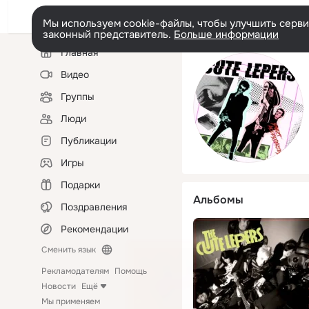
Мы используем cookie-файлы, чтобы улучшить сервис
законный представитель.
Больше информации
Левая
Главная
колонка
Видео
Группы
Люди
Публикации
Игры
Подарки
Альбомы
Поздравления
Рекомендации
Сменить язык
Рекламодателям
Помощь
Новости
Ещё
Мы применяем