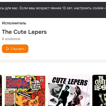
Русски
ы для вас. Если ваш возраст менее 13 лет, настроить cooki
Исполнитель
The Cute Lepers
8 альбомов
Слушать