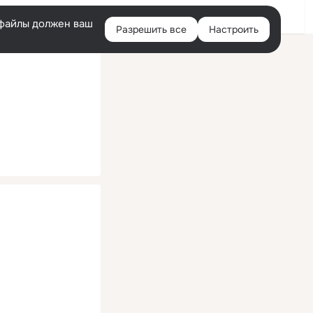
Помощь
Войти
й
e-файлы должен ваш
Разрешить все
Настроить
Правая
колонка