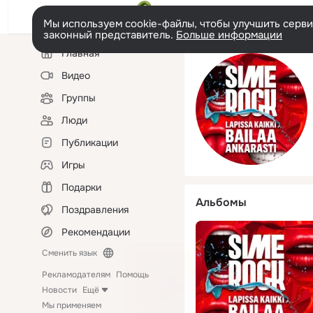
Мы используем cookie-файлы, чтобы улучшить сервис
законный представитель.
Больше информации
Левая
Главная
колонка
Видео
Группы
Люди
Публикации
Игры
Подарки
Альбомы
Поздравления
Рекомендации
Сменить язык
Рекламодателям
Помощь
Новости
Ещё
Мы применяем