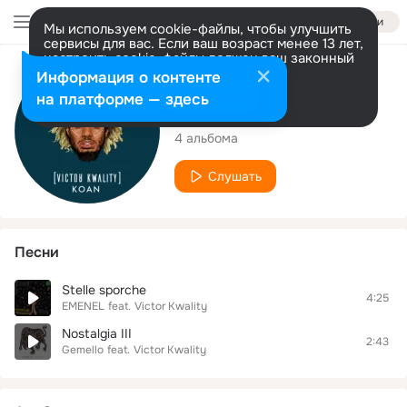
Войти
Мы используем cookie-файлы, чтобы улучшить
сервисы для вас. Если ваш возраст менее 13 лет,
настроить cookie-файлы должен ваш законный
представитель.
Больше информации
Исполнитель
Информация о контенте
Разрешить все
Настроить
на платформе — здесь
Victor Kwality
4 альбома
Слушать
Песни
Stelle sporche
4:25
EMENEL
feat.
Victor Kwality
Nostalgia III
2:43
Gemello
feat.
Victor Kwality