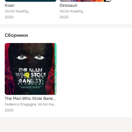
Koan
Dinosauri
Victor Kwality
Victor Kwality
2020
2020
Сборники
The Man Who Stole Banksy (Music From And Inspired By The Documentary)
Federico Dragogna, Victor Kwality
2020