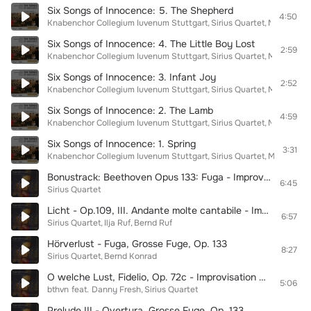
Six Songs of Innocence: 5. The Shepherd
4:50
Knabenchor Collegium Iuvenum Stuttgart
Sirius Quartet
Michael Ču
Six Songs of Innocence: 4. The Little Boy Lost
2:59
Knabenchor Collegium Iuvenum Stuttgart
Sirius Quartet
Michael Ču
Six Songs of Innocence: 3. Infant Joy
2:52
Knabenchor Collegium Iuvenum Stuttgart
Sirius Quartet
Michael Ču
Six Songs of Innocence: 2. The Lamb
4:59
Knabenchor Collegium Iuvenum Stuttgart
Sirius Quartet
Michael Ču
Six Songs of Innocence: 1. Spring
3:31
Knabenchor Collegium Iuvenum Stuttgart
Sirius Quartet
Michael Ču
Bonustrack: Beethoven Opus 133: Fuga - Improvisation
6:45
Sirius Quartet
Licht - Op.109, III. Andante molte cantabile - Improvisation
6:57
Sirius Quartet
Ilja Ruf
Bernd Ruf
Hörverlust - Fuga, Grosse Fuge, Op. 133
8:27
Sirius Quartet
Bernd Konrad
O welche Lust, Fidelio, Op. 72c - Improvisation & Rap
5:06
bthvn
feat.
Danny Fresh
Sirius Quartet
Prelude III - Overtura, Grosse Fuge, Op. 133