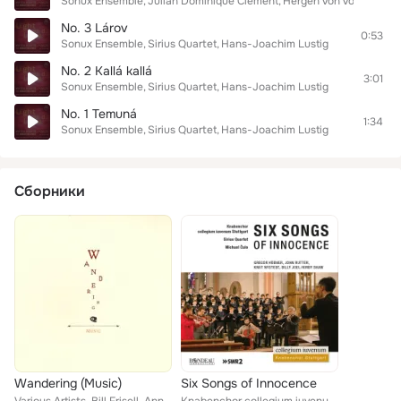
Sonux Ensemble
Julian Dominique Clement
Hergen von Vogtländer
No. 3 Lárov
0:53
Sonux Ensemble
Sirius Quartet
Hans-Joachim Lustig
No. 2 Kallá kallá
3:01
Sonux Ensemble
Sirius Quartet
Hans-Joachim Lustig
No. 1 Temuná
1:34
Sonux Ensemble
Sirius Quartet
Hans-Joachim Lustig
Сборники
Wandering (Music)
Six Songs of Innocence