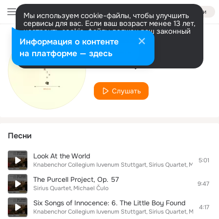
Войти
Мы используем cookie-файлы, чтобы улучшить
сервисы для вас. Если ваш возраст менее 13 лет,
настроить cookie-файлы должен ваш законный
представитель.
Больше информации
Информация о контенте
Исполнитель
Разрешить все
Настроить
на платформе — здесь
Sirius Quartet
Слушать
Песни
Look At the World
5:01
Knabenchor Collegium Iuvenum Stuttgart
Sirius Quartet
Michael Ču
The Purcell Project, Op. 57
9:47
Sirius Quartet
Michael Čulo
Six Songs of Innocence: 6. The Little Boy Found
4:17
Knabenchor Collegium Iuvenum Stuttgart
Sirius Quartet
Michael Ču