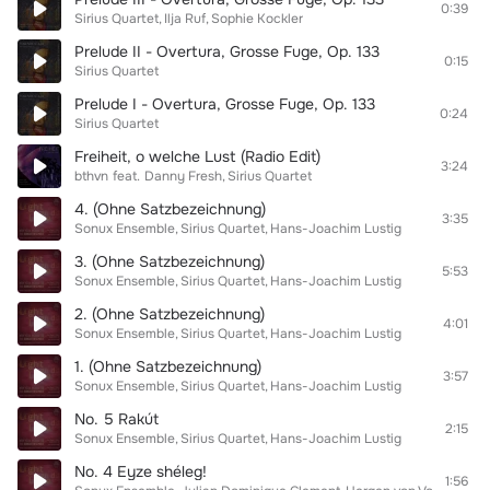
0:39
Sirius Quartet
Ilja Ruf
Sophie Kockler
Prelude II - Overtura, Grosse Fuge, Op. 133
0:15
Sirius Quartet
Prelude I - Overtura, Grosse Fuge, Op. 133
0:24
Sirius Quartet
Freiheit, o welche Lust (Radio Edit)
3:24
bthvn
feat.
Danny Fresh
Sirius Quartet
4. (Ohne Satzbezeichnung)
3:35
Sonux Ensemble
Sirius Quartet
Hans-Joachim Lustig
3. (Ohne Satzbezeichnung)
5:53
Sonux Ensemble
Sirius Quartet
Hans-Joachim Lustig
2. (Ohne Satzbezeichnung)
4:01
Sonux Ensemble
Sirius Quartet
Hans-Joachim Lustig
1. (Ohne Satzbezeichnung)
3:57
Sonux Ensemble
Sirius Quartet
Hans-Joachim Lustig
No. 5 Rakút
2:15
Sonux Ensemble
Sirius Quartet
Hans-Joachim Lustig
No. 4 Eyze shéleg!
1:56