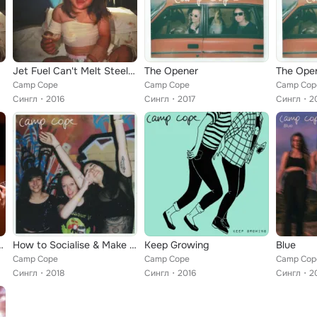
Jet Fuel Can't Melt Steel Beams
The Opener
The Ope
Camp Cope
Camp Cope
Camp Cop
Сингл
2016
Сингл
2017
Сингл
2
triple j Like A Version)
How to Socialise & Make Friends
Keep Growing
Blue
Camp Cope
Camp Cope
Camp Cop
Сингл
2018
Сингл
2016
Сингл
2