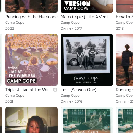
cialise & Make Friends
Running with the Hurricane
Maps (triple j Like A Version)
Camp Cope
Camp Cope
Camp Cop
2022
Сингл
2017
2018
Triple J Live at the Wireless - The Metro, Sydney 2018
Lost (Season One)
Running 
Camp Cope
Camp Cope
Camp Cop
2021
Сингл
2016
Сингл
2