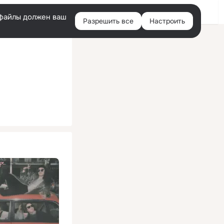
Помощь
Войти
й
e-файлы должен ваш
Разрешить все
Настроить
Правая
колонка