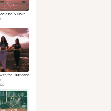
How to Socialise & Make Friends
e
with the Hurricane
e
022