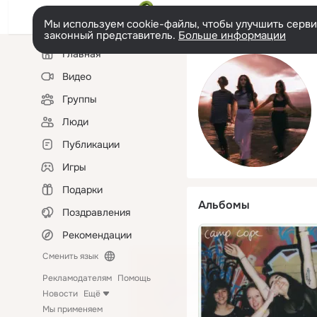
Мы используем cookie-файлы, чтобы улучшить сервис
законный представитель.
Больше информации
Левая
Главная
колонка
Видео
Группы
Люди
Публикации
Игры
Подарки
Альбомы
Поздравления
Рекомендации
Сменить язык
Рекламодателям
Помощь
Новости
Ещё
Мы применяем