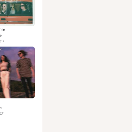
ner
e
017
e
021